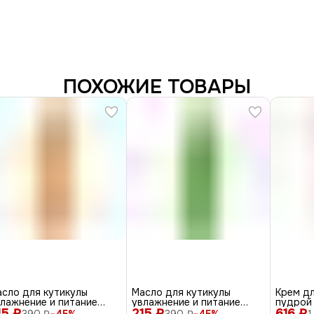
ПОХОЖИЕ ТОВАРЫ
сло для кутикулы
Масло для кутикулы
Крем дл
лажнение и питание
увлажнение и питание
пудрой 
15 ₽
ssNail, аромат
215 ₽
«Алоэ», 12 мл
616 ₽
мл