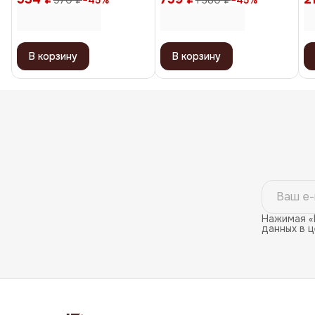
970 ₽
−
45
%
1 380 ₽
−
45
%
50 мл
гр
В корзину
В корзину
Нажимая «
данных в 