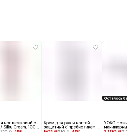
Осталось 6 шт
я ног шёлковый с
Крем для рук и ногтей
YOKO Ножни
/ Silky Cream, 100
защитный с пребиотиками
маникюрные 
501 ₽
и ниацинамидом / Vita
1 100 ₽
/ SN-103, изо