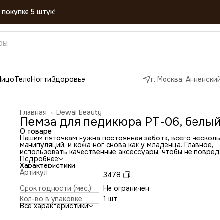
 покупке 5 штук!
Лицо
Тело
Ногти
Здоровье
г. Москва, Анненский
Главная
›
Dewal Beauty
Пемза для педикюра РТ-06, белы
О товаре
Нашим пяточкам нужна постоянная забота, всего нескол
манипуляций, и кожа ног снова как у младенца. Главное,
использовать качественные аксессуары, чтобы не повред
целостность кожного покрова.
Подробнее
Пемза РТ-06 хорошо отшелушивает ороговевшие частич
Характеристики
кожи, подходит мужчинам, женщинам, а также может
Артикул
3478
применяться и для детей. После использования пемзу
достаточно промыть в мыльном растворе, и она снова
Срок годности (мес.)
Не ограничен
пригодна к использованию.
Кол-во в упаковке
1 шт.
Все характеристики