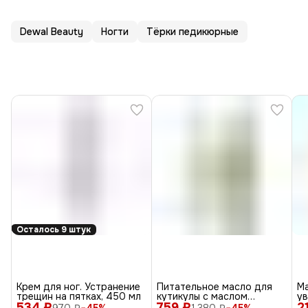
Dewal Beauty
Ногти
Тёрки педикюрные
Осталось 9 штук
Крем для ног. Устранение
Питательное масло для
Ма
трещин на пятках, 450 мл
кутикулы с маслом
ув
534 ₽
759 ₽
авокадо и витамином E,
2
Je