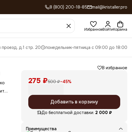
8 (800) 200-18-85
mail@kristaller.pro
Избранное
Войти
Корзина
 проезд, д.1 стр. 20
понедельник-пятница с 09:00 до 18:00
В избранное
й
275 ₽
500 ₽
−
45
%
ько
ить
ки
Добавить в корзину
До бесплатной доставки:
2 000 ₽
Преимущества