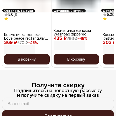
Осталась 1 штука
Осталось 2 штуки
Осталас
5.0
(
1
)
5.0
(
2
Косметичка женская
Washbag zippered
Косметичка женская
Космет
435 ₽
envelope, чёрный
Love peace rectangular
Knitted
790 ₽
−
45
%
369 ₽
стёганая, белый
303 
перлам
670 ₽
−
45
%
В корзину
В корзину
Получите скидку
Подпишитесь на новостную рассылку
и получите скидку на первый заказ