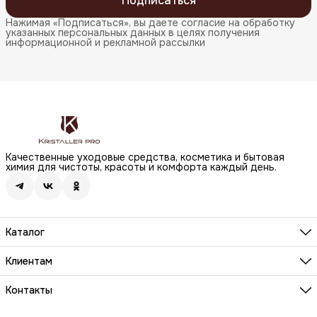
Подписаться
Нажимая «Подписаться», вы даете согласие на обработку
указанных персональных данных в целях получения
информационной и рекламной рассылки
Качественные уходовые средства, косметика и бытовая
химия для чистоты, красоты и комфорта каждый день.
Каталог
Бренды
Волосы
Клиентам
Лицо
О компании
Тело
Реквизиты
Контакты
Макияж
Условия сотрудничества
Бытовая химия
Адрес
Вопросы и ответы
Здоровье