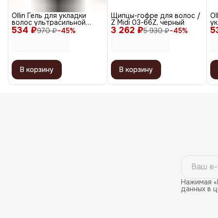
Ollin Гель для укладки
Щипцы-гофре для волос /
Ol
волос ультрасильной
Z Midi 03-66Z, черный
у
534 ₽
фиксации / Style, 200 мл
3 262 ₽
5
фи
970 ₽
−
45
%
5 930 ₽
−
45
%
В корзину
В корзину
Нажимая «
данных в 