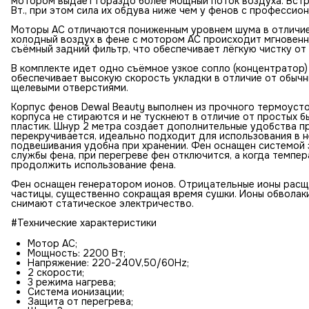
мотором выдает гораздо более мощный поток воздуха. Вст
Вт., при этом сила их обдува ниже чем у фенов с професси
Моторы AC отличаются пониженным уровнем шума в отличие 
холодный воздух в фене с мотором AC происходит мгновенно
съёмный задний фильтр, что обеспечивает лёгкую чистку от 
В комплекте идет одно съёмное узкое сопло (концентратор)
обеспечивает высокую скорость укладки в отличие от обыч
щелевыми отверстиями.
Корпус фенов Dewal Beauty выполнен из прочного термоусто
корпуса не стираются и не тускнеют в отличие от простых б
пластик. Шнур 2 метра создает дополнительные удобства пр
перекручивается, идеально подходит для использования в н
подвешивания удобна при хранении. Фен оснащен системой 
службы фена, при перегреве фен отключится, а когда темпе
продолжить использование фена.
Фен оснащен генератором ионов. Отрицательные ионы расще
частицы, существенно сокращая время сушки. Ионы обволак
снимают статическое электричество.
#Технические характеристики
Мотор AC;
Мощность: 2200 Вт;
Напряжение: 220-240V,50/60Hz;
2 скорости;
3 режима нагрева;
Система ионизации;
Защита от перегрева;