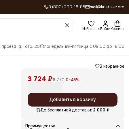
8 (800) 200-18-85
mail@kristaller.pro
Избранное
Войти
Корзина
 проезд, д.1 стр. 20
понедельник-пятница с 09:00 до 18:00
В избранное
3 724 ₽
6 770 ₽
−
45
%
Добавить в корзину
До бесплатной доставки:
2 000 ₽
те.
AC
а
таких
Преимущества