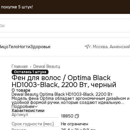
Лицо
Тело
Ногти
Здоровье
г. Москва, Анненский
Главная
›
Dewal Beauty
Осталась 1 штука
Фен для волос / Optima Black
HD1003-Black, 2200 Вт, черный
О товаре
Dewal Beauty Optima Black HD1003-Black, 2200 Вт
Модель фена Optima обладает эргономичным дизайном и
удобной формой ручки, которые создают идеальную
балансировку, фен комфортно лежит в руке. Кнопки
Подробнее
переключения температурных режимов расположены
Характеристики
спереди, что создает дополнительные удобства при рабо
Артикул
18850
Фен Dewal Beauty Optima оснащен мотором АС, моторы 
используются в профессиональных фенах и рассчитаны н
Срок годности (мес.)
Не ограничен
непрерывную работу в течение 8-10 часов. Срок службы 