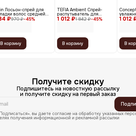
lin Лосьон-спрей для
TEFIA Ambient Спрей-
Сoncep
кладки волос средней
распутыватель для
увлажн
34 ₽
ксации / Style, 250 мл
1 012 ₽
длинных волос / Long
1 012 
термоз
970 ₽
−
45
%
1 842 ₽
−
45
%
Detangling Leave-in Spray,
Spray, 
250 мл
В корзину
В корзину
В кор
Получите скидку
Подпишитесь на новостную рассылку
и получите скидку на первый заказ
Подпи
Подписаться», вы даете согласие на обработку указанных перс
целях получения информационной и рекламной рассылки