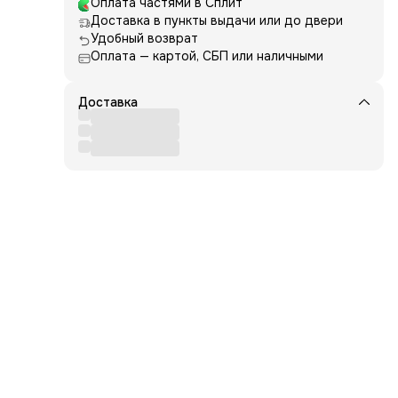
оров
Оплата частями в Сплит
Доставка в пункты выдачи или до двери
ой
Удобный возврат
н с
а.
Оплата — картой, СБП или наличными
т.,
ичие
Доставка
оздух
al
ор)
ет
х
.
 в
и