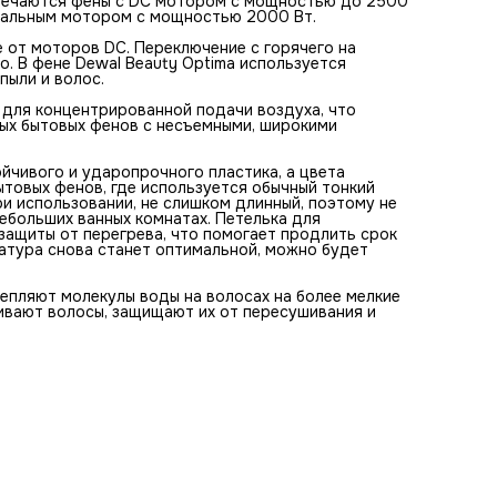
речаются фены с DC мотором с мощностью до 2500
частицы, существенно сокращая время сушки. Ионы
ональным мотором с мощностью 2000 Вт.
обволакивают волосы, защищают их от пересушивания и
снимают статическое электричество.
от моторов DC. Переключение с горячего на
#Технические характеристики
. В фене Dewal Beauty Optima используется
Мотор AC;
пыли и волос.
Мощность: 2200 Вт;
Напряжение: 220-240V,50/60Hz;
 для концентрированной подачи воздуха, что
2 скорости;
ных бытовых фенов с несъемными, широкими
3 режима нагрева;
Система ионизации;
Защита от перегрева;
йчивого и ударопрочного пластика, а цвета
Шнур 2 м;
ытовых фенов, где используется обычный тонкий
Петля для подвешивания;
и использовании, не слишком длинный, поэтому не
Съёмный фильтр;
ебольших ванных комнатах. Петелька для
Одна насадка в комплект.
защиты от перегрева, что помогает продлить срок
ратура снова станет оптимальной, можно будет
пляют молекулы воды на волосах на более мелкие
ивают волосы, защищают их от пересушивания и