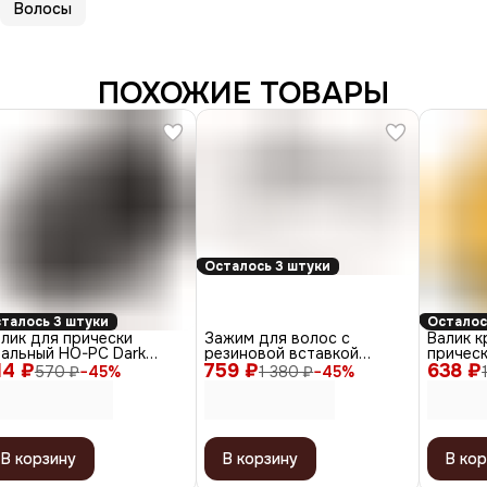
Волосы
ПОХОЖИЕ ТОВАРЫ
Осталось 3 штуки
талось 3 штуки
Осталос
лик для прически
Зажим для волос с
Валик к
вальный HO-PC Dark
резиновой вставкой
прическ
14 ₽
own, темно-коричневый,
759 ₽
JB0028, пластик, 11 см,
638 ₽
блондин
570 ₽
−
45
%
1 380 ₽
−
45
%
 х 11 см
разноцветный, 6 шт.
В корзину
В корзину
В кор