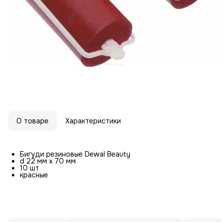
О товаре
Характеристики
Бигуди резиновые Dewal Beauty
d 22 мм x 70 мм
10 шт
красные