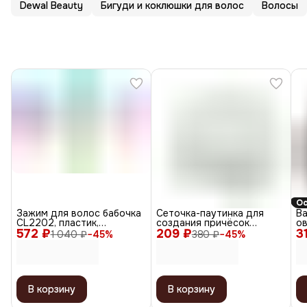
Dewal Beauty
Бигуди и коклюшки для волос
Волосы
Ос
Зажим для волос бабочка
Сеточка-паутинка для
Ва
CL2202, пластик,
создания причёсок
о
572 ₽
разноцветный, 8 см, 12 шт.
209 ₽
большая СЕ102, белый, 2
3
br
1 040 ₽
−
45
%
380 ₽
−
45
%
шт.
18
В корзину
В корзину