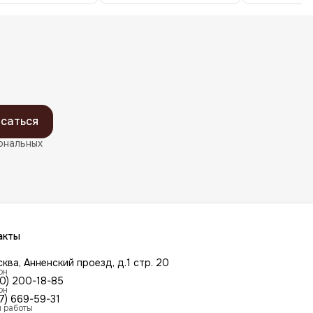
саться
ональных
акты
сква, Анненский проезд, д.1 стр. 20
он
00) 200-18-85
он
7) 669-59-31
 работы