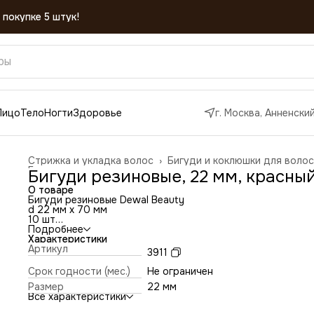
 покупке 5 штук!
Лицо
Тело
Ногти
Здоровье
г. Москва, Анненский
Стрижка и укладка волос
›
Бигуди и коклюшки для волос
Главная
›
Бигуди резиновые, 22 мм, красны
О товаре
Бигуди резиновые Dewal Beauty
d 22 мм x 70 мм
10 шт
красные
Подробнее
Характеристики
Артикул
3911
Срок годности (мес.)
Не ограничен
Размер
22 мм
Все характеристики