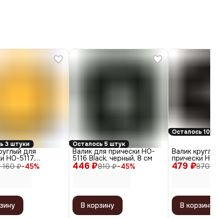
Осталось 10 ш
ь 3 штуки
Осталось 5 штук
руглый для
Валик для прически HO-
Валик круглы
и НО-5117,
5116 Black, черный, 8 см
прически НО-
, 14 см
446 ₽
479 ₽
коричневый, 
1 160 ₽
−
45
%
810 ₽
−
45
%
870 ₽
зину
В корзину
В корзину