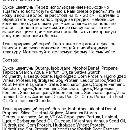
Сухой шампунь: Перед использованием необходимо
тщательно встряхнуть флакон. Равномерно распылить на
кожу и корни волос на расстоянии 15 - 20 см. Тщательно
обработать корни волос, прядь за прядью. Небольшое
количество сухого шампуня можно нанести на полотно
волос. Прочесать расческой всю массу волос, затем
массирующими движениями проработать прикорневую
зону для придания объема.
Текстурирующий спрей: Тщательно встряхните флакон.
Нанесите на сухие волосы и создайте необходимую
текстуру. Моделируйте желаемую форму. Не смывайте.
Состав:
Сухой шампунь: Butane, Isobutane, Alcohol Denat, Propane,
Tapioca Starch, Aqua, Parfum, Oryza Sativa Starch,
Polymethylsilsesquioxane, Hydrolyzed Corn Protein, Hydrolyzed
Wheat Protein, Hydrolyzed Soy Protein, Leuconostoc/Radish
Root Ferment Lysate Filtrate, Saccharomyces/Copper Ferment,
Saccharomyces/Iron Ferment. Saccharomyces/Magnesium
Ferment, Saccharomyces/Silicon Ferment, Saccharomyces/Zinc
ferment, Citrus Aurantium Dulcis Peel Oil, Citrus Reticulata Peel
Oil, Cetrimonium Chloride.
Текстурирующий спрей: Butane, Isobutane, Alcohol Denat,
Propane, Silica Dimethyl Silylate, Aluminum Starch
Octenylsuccinate, Aqua, VP/VA Copolymer, Parfum, Linalool,
Lycium Barbarum Seed Oil, Glucose, Helianthus Annuus Seed Oil,
Hydrolyzed. Corn Protein, Hydrolyzed Wheat Protein,
Hydrolyzed Soy Protein, Leuconostoc/Radish Root Ferment