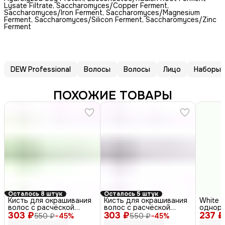
Lysate Filtrate, Saccharomyces/Copper Ferment,
Saccharomyces/Iron Ferment, Saccharomyces/Magnesium
Ferment, Saccharomyces/Silicon Ferment, Saccharomyces/Zinc
Ferment
DEW Professional
Волосы
Волосы
Лицо
Наборы 
ПОХОЖИЕ ТОВАРЫ
Осталось 8 штук
Осталось 5 штук
Кисть для окрашивания
Кисть для окрашивания
White 
волос с расчёской
волос с расчёской
однора
303 ₽
JPP049-1, зеленый
303 ₽
JPP049M-1, серый
237 ₽
космет
550 ₽
−
45
%
550 ₽
−
45
%
процед