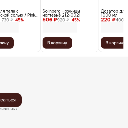
ля тела с
Solinberg Ножницы
Дозатор для 
ской солью / Pink
ногтевые 212-0021
1000 мл
it
506 ₽
220 ₽
1 730 ₽
−
45
%
920 ₽
−
45
%
400 ₽
зину
В корзину
В корзину
саться
ональных