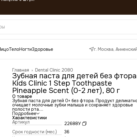
Лицо
Тело
Ногти
Здоровье
г. Москва, Анненский
Главная
›
Dental Clinic 2080
Зубная паста для детей без фтора
Kids Clinic 1 Step Toothpaste
Pineapple Scent (0-2 лет), 80 г
О товаре
Зубная паста для детей 0+ без фтора. Продукт деликатн
очищает молочные зубки малыша и сохраняет здоровье
полости рта.
Способ применения:
Подробнее
Нанести нужное количество пасты на зубную щетку,
Характеристики
почистить зубы. После использования тщательно
Артикул
22688У
прополоскать рот. Не глотать.
Состав:
Срок годности (мес.)
36
Dental type silica, tocopherol acetate Amorphous sorbitol