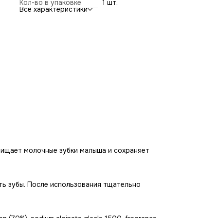
Кол-во в упаковке
1 шт.
solution (70%), sodium alginate glacle 1500, fragrance, enzy
Все характеристики
treated stevia
чищает молочные зубки малыша и сохраняет
ть зубы. После использования тщательно