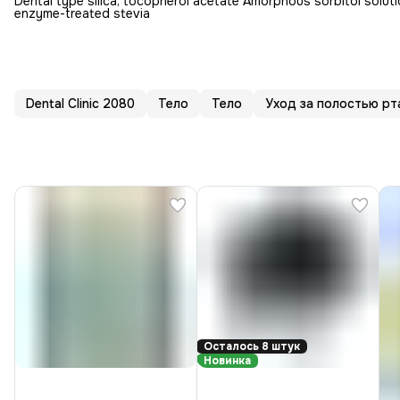
Dental type silica, tocopherol acetate Amorphous sorbitol soluti
enzyme-treated stevia
Dental Clinic 2080
Тело
Тело
Уход за полостью рт
Осталось 8 штук
Новинка