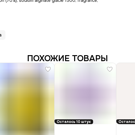
on (70%), sodium alginate glacle 1500, fragrance,
а
ПОХОЖИЕ ТОВАРЫ
Осталось 10 штук
Осталос