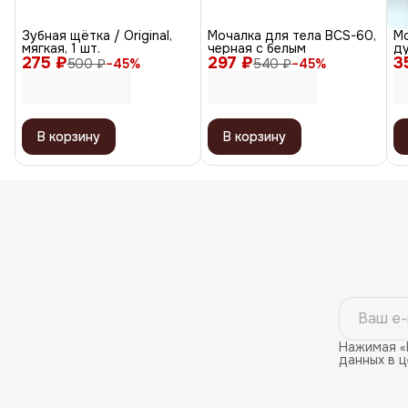
Зубная щётка / Original,
Мочалка для тела BCS-60,
М
мягкая, 1 шт.
черная с белым
ду
275 ₽
297 ₽
3
уп
500 ₽
−
45
%
540 ₽
−
45
%
В корзину
В корзину
Нажимая «
данных в 