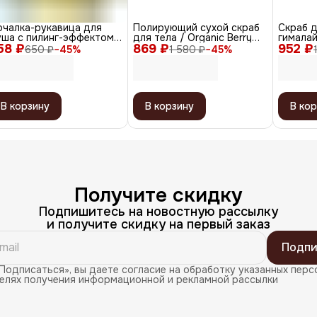
очалка-рукавица для
Полирующий сухой скраб
Скраб д
ша с пилинг-эффектом,
для тела / Organic Berry
гималай
58 ₽
лотненная, жёлтый
869 ₽
Polish
952 ₽
Grapefru
650 ₽
−
45
%
1 580 ₽
−
45
%
В корзину
В корзину
В кор
Получите скидку
Подпишитесь на новостную рассылку
и получите скидку на первый заказ
Подпи
Подписаться», вы даете согласие на обработку указанных перс
целях получения информационной и рекламной рассылки