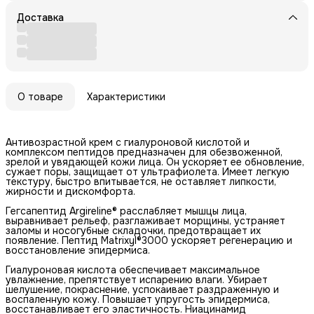
Доставка
О товаре
Характеристики
Антивозрастной крем с гиалуроновой кислотой и
комплексом пептидов предназначен для обезвоженной,
зрелой и увядающей кожи лица. Он ускоряет ее обновление,
сужает поры, защищает от ультрафиолета. Имеет легкую
текстуру, быстро впитывается, не оставляет липкости,
жирности и дискомфорта.
Гегсапептид Argireline® расслабляет мышцы лица,
выравнивает рельеф, разглаживает морщины, устраняет
заломы и носогубные складочки, предотвращает их
появление. Пептид Matrixyl®3000 ускоряет регенерацию и
восстановление эпидермиса.
Гиалуроновая кислота обеспечивает максимальное
увлажнение, препятствует испарению влаги. Убирает
шелушение, покраснение, успокаивает раздраженную и
воспаленную кожу. Повышает упругость эпидермиса,
восстанавливает его эластичность. Ниацинамид