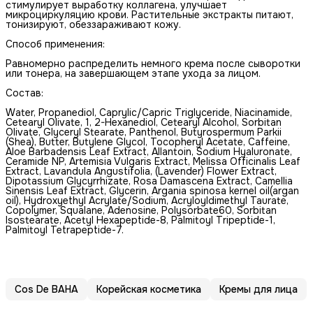
стимулирует выработку коллагена, улучшает
микроциркуляцию крови. Растительные экстракты питают,
тонизируют, обеззараживают кожу.
Способ применения:
Равномерно распределить немного крема после сыворотки
или тонера, на завершающем этапе ухода за лицом.
Состав:
Water, Propanediol, Caprylic/Capric Triglyceride, Niacinamide,
Cetearyl Olivate, 1, 2-Hexanediol, Cetearyl Alcohol, Sorbitan
Olivate, Glyceryl Stearate, Panthenol, Butyrospermum Parkii
(Shea), Butter, Butylene Glycol, Tocopheryl Acetate, Caffeine,
Aloe Barbadensis Leaf Extract, Allantoin, Sodium Hyaluronate,
Ceramide NP, Artemisia Vulgaris Extract, Melissa Officinalis Leaf
Extract, Lavandula Angustifolia, (Lavender) Flower Extract,
Dipotassium Glycyrrhizate, Rosa Damascena Extract, Camellia
Sinensis Leaf Extract, Glycerin, Argania spinosa kernel oil(argan
oil), Hydroxyethyl Acrylate/Sodium, Acryloyldimethyl Taurate,
Copolymer, Squalane, Adenosine, Polysorbate60, Sorbitan
Isostearate, Acetyl Hexapeptide-8, Palmitoyl Tripeptide-1,
Palmitoyl Tetrapeptide-7.
Cos De BAHA
Корейская косметика
Кремы для лица