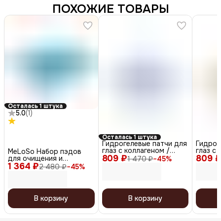
ПОХОЖИЕ ТОВАРЫ
Осталась 1 штука
5.0
(
1
)
Осталась 1 штука
Гидрогелевые патчи для
Гидрог
глаз с коллагеном /
глаз с
MeLoSo Набор пэдов
809 ₽
Dr.Collagen Hydrogel Eye
809 
золота 
для очищения и
1 470 ₽
−
45
%
Patch, 60 шт.
Hydroge
1 364 ₽
тонизирования кожи / 2
2 480 ₽
−
45
%
шт.
in 1 Dual Pad, 80 шт. x 2
В корзину
В корзину