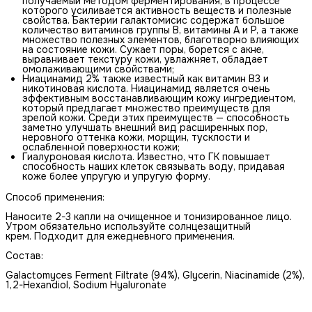
получаемый методом ферментирования, в процессе
которого усиливается активность веществ и полезные
свойства. Бактерии галактомисис содержат большое
количество витаминов группы B, витамины A и P, а также
множество полезных элементов, благотворно влияющих
на состояние кожи. Сужает поры, борется с акне,
выравнивает текстуру кожи, увлажняет, обладает
омолаживающими свойствами;
Ниацинамид 2% также известный как витамин B3 и
никотиновая кислота. Ниацинамид является очень
эффективным восстанавливающим кожу ингредиентом,
который предлагает множество преимуществ для
зрелой кожи. Среди этих преимуществ — способность
заметно улучшать внешний вид расширенных пор,
неровного оттенка кожи, морщин, тусклости и
ослабленной поверхности кожи;
Гиалуроновая кислота. Известно, что ГК повышает
способность наших клеток связывать воду, придавая
коже более упругую и упругую форму.
Способ применения:
Наносите 2-3 капли на очищенное и тонизированное лицо.
Утром обязательно используйте солнцезащитный
крем. Подходит для ежедневного применения.
Состав:
Galactomyces Ferment Filtrate (94%), Glycerin, Niacinamide (2%),
1,2-Hexandiol, Sodium Hyaluronate