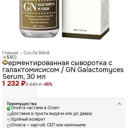
Главная
›
Cos De BAHA
5.0
(
1
)
Ферментированная сыворотка с
галактомисисом / GN Galactomyces
Serum, 30 мл
1 232 ₽
2 240 ₽
−
45
%
Преимущества
Оплата частями в Сплит
Доставка в пункты выдачи или до двери
Удобный возврат
Оплата — картой, СБП или наличными