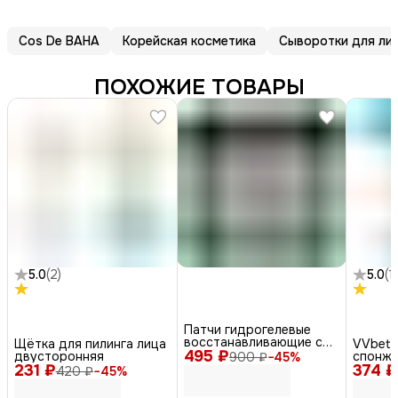
Cos De BAHA
Корейская косметика
Сыворотки для ли
ПОХОЖИЕ ТОВАРЫ
5.0
(
2
)
5.0
(
1
)
Патчи гидрогелевые
восстанавливающие с
Щётка для пилинга лица
VVbett
495 ₽
коллагеном и
двусторонняя
спонж 
900 ₽
−
45
%
растительными
231 ₽
374 ₽
Spong
420 ₽
−
45
%
экстрактами, 60 шт.