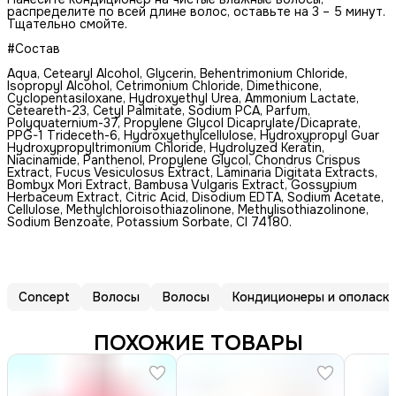
распределите по всей длине волос, оставьте на 3 – 5 минут.
Тщательно смойте.
#Состав
Aqua, Cetearyl Alcohol, Glycerin, Behentrimonium Chloride,
Isopropyl Alcohol, Cetrimonium Chloride, Dimethicone,
Cyclopentasiloxane, Hydroxyethyl Urea, Ammonium Lactate,
Ceteareth-23, Cetyl Palmitate, Sodium PCA, Parfum,
Polyquaternium-37, Propylene Glycol Dicaprylate/Dicaprate,
PPG-1 Trideceth-6, Hydroxyethylсellulose, Hydroxypropyl Guar
Hydroxypropyltrimonium Chloride, Hydrolyzed Keratin,
Niacinamide, Panthenol, Propylene Glycol, Chondrus Crispus
Extract, Fucus Vesiculosus Extract, Laminaria Digitata Extracts,
Bombyx Mori Еxtract, Bambusa Vulgaris Extract, Gossypium
Herbaceum Extract, Citric Acid, Disodium EDTA, Sodium Acetate,
Cellulose, Methylchloroisothiazolinone, Methylisothiazolinone,
Sodium Benzoate, Potassium Sorbate, CI 74180.
Concept
Волосы
Волосы
ПОХОЖИЕ ТОВАРЫ