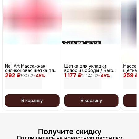
Осталась 1 штука
Nail Art Массажная
Щетка для укладки
Массаж
силиконовая щетка для
волос и бороды / Barber
щётка 
292 ₽
мытья волос и кожи
1 177 ₽
Style CO-28, коричневый
259 ₽
головы
530 ₽
−
45
%
2 140 ₽
−
45
%
головы, розовый
В корзину
В корзину
Получите скидку
Подпишитесь на новостную рассылку