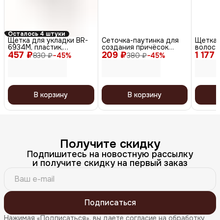
Осталось 4 штуки
Щетка для укладки BR-
Сеточка-паутинка для
Щетка 
6934M, пластик,
создания причёсок
волос 
457 ₽
коричневый
209 ₽
большая СЕ102, белый, 2
1 177 
Style 
830 ₽
−
45
%
380 ₽
−
45
%
шт.
В корзину
В корзину
Получите скидку
Подпишитесь на новостную рассылку
и получите скидку на первый заказ
Подписаться
Нажимая «Подписаться», вы даете согласие на обработку