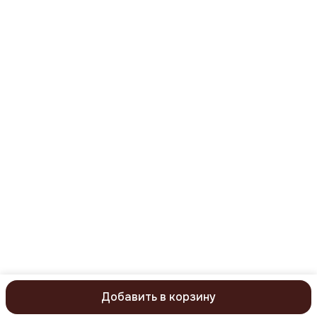
Телефон
8 (977) 669-59-31
Режим работы
понедельник-пятница с 09:00 до 18:00
Эл. почта
mail@kristaller.pro
Эл. почта
Kristaller77@ya.ru
Добавить в корзину
ⓒ KristallerPro 2026. Все права защищены
Политика конфиденц