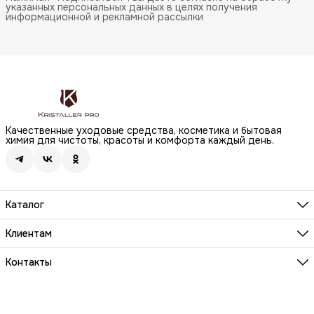
указанных персональных данных в целях получения
информационной и рекламной рассылки
Качественные уходовые средства, косметика и бытовая
химия для чистоты, красоты и комфорта каждый день.
Каталог
Бренды
Волосы
Клиентам
Лицо
О компании
Тело
Реквизиты
Контакты
Макияж
Условия сотрудничества
Бытовая химия
Адрес
Вопросы и ответы
Здоровье
г. Москва, Анненский проезд, д.1 стр. 20
Способы оплаты
Распродажа
Телефон
Заказы и доставка
8 (800) 200-18-85
Документы на товары