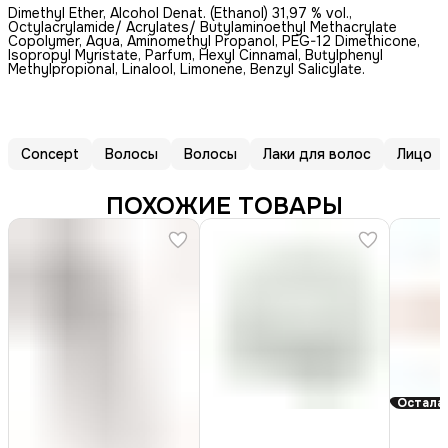
Dimethyl Ether, Alcohol Denat. (Ethanol) 31,97 % vol.,
Octylacrylamide/ Acrylates/ Butylaminoethyl Methacrylate
Copolymer, Aqua, Aminomethyl Propanol, PEG-12 Dimethicone,
Isopropyl Мyristate, Parfum, Hexyl Cinnamal, Butylphenyl
Methylpropional, Linalool, Limonene, Benzyl Salicylate.
Concept
Волосы
Волосы
Лаки для волос
Лицо
ПОХОЖИЕ ТОВАРЫ
Осталас