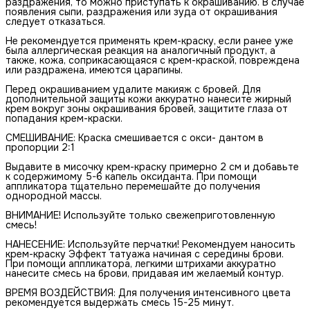
раздражения, то можно приступать к окрашиванию. В случае
появления сыпи, раздражения или зуда от окрашивания
следует отказаться.
Не рекомендуется применять крем-краску, если ранее уже
была аллергическая реакция на аналогичный продукт, а
также, кожа, соприкасающаяся с крем-краской, повреждена
или раздражена, имеются царапины.
Перед окрашиванием удалите макияж с бровей. Для
дополнительной защиты кожи аккуратно нанесите жирный
крем вокруг зоны окрашивания бровей, защитите глаза от
попадания крем-краски.
СМЕШИВАНИЕ: Краска смешивается с окси- дантом в
пропорции 2:1
Выдавите в мисочку крем-краску примерно 2 см и добавьте
к содержимому 5-6 капель оксиданта. При помощи
аппликатора тщательно перемешайте до получения
однородной массы.
ВНИМАНИЕ! Используйте только свежеприготовленную
смесь!
НАНЕСЕНИЕ: Используйте перчатки! Рекомендуем наносить
крем-краску Эффект татуажа начиная с середины брови.
При помощи аппликатора, легкими штрихами аккуратно
нанесите смесь на брови, придавая им желаемый контур.
ВРЕМЯ ВОЗДЕЙСТВИЯ: Для получения интенсивного цвета
рекомендуется выдержать смесь 15-25 минут.