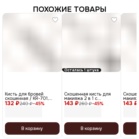
ПОХОЖИЕ ТОВАРЫ
Осталась 1 штука
Кисть для бровей
Скошенная кисть для
Скошен
скошенная / KR-701,
макияжа 2 в 1 с
макияжа
132 ₽
черный, 1 шт.
143 ₽
расческой для бровей /
143 ₽
щеточк
240 ₽
−
45
%
260 ₽
−
45
%
KR-702, черный
KR-704
В корзину
В корзину