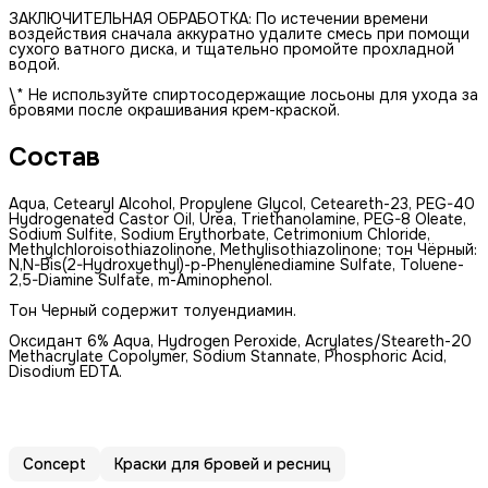
ЗАКЛЮЧИТЕЛЬНАЯ ОБРАБОТКА: По истечении времени
воздействия сначала аккуратно удалите смесь при помощи
сухого ватного диска, и тщательно промойте прохладной
водой.
\* Не используйте спиртосодержащие лосьоны для ухода за
бровями после окрашивания крем-краской.
Состав
Aqua, Cetearyl Alcohol, Propylene Glycol, Ceteareth-23, PEG-40
Hydrogenated Castor Oil, Urea, Triethanolamine, PEG-8 Oleate,
Sodium Sulfite, Sodium Erythorbate, Cetrimonium Chloride,
Methylchloroisothiazolinone, Methylisothiazolinone; тон Чёрный:
N,N-Bis(2-Hydroxyethyl)-p-Phenylenediamine Sulfate, Toluene-
2,5-Diamine Sulfate, m-Aminophenol.
Тон Черный содержит толуендиамин.
Оксидант 6% Aqua, Hydrogen Peroxide, Acrylates/Steareth-20
Methacrylate Copolymer, Sodium Stannate, Phosphoric Аcid,
Disodium EDTA.
Concept
Краски для бровей и ресниц