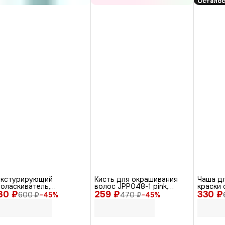
Осталос
екстурирующий
Кисть для окрашивания
Чаша д
оласкиватель,
волос JPP048-1 pink,
краски 
30 ₽
тистатик + объём
259 ₽
пластик, розовый
330 ₽
PP-0585
600 ₽
−
45
%
470 ₽
−
45
%
mega-3), 200 мл
300 мл