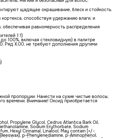
аситель, мягкий и безопасный для волос:
#Состав
Aqua, Cetearyl Alcohol/Sodium C12-18 Alkyl Sulfate, Cetearyl
рантируют щадящее окрашивание, блеск и стойкость
Alcohol, Propylene Glycol, Cedrus Atlantica Bark Oil, Sodium
Laureth Sulfate, Ammonium Hydroxide, Ethoxydiglycol,
 кортекса, способствуя удержанию влаги, и
Triethanolamine, Sodium Erythorbate, Sodium Metasilicate,
Sodium Sulfite, Chitosan, Hydroxyethylсellulose, Parfum, Hexy
и, обеспечивая равномерность распределения
Cinnamal, Linalool, May contain [+/-: Ammonium Carbonate,
Ceteareth-23, Сhicken oil (and) Cera Alba (Beeswax), p-
ителей 1:1)
Phenylenediamine, p-Аminophenol, Toluene-2,5-Diamine Sulfat
 до 100%, включая стекловидную) в палитре
Hydroxyethyl 4,5-Diamino Pyrazole Sulfate, 2-Chloro-p-
0. Ряд Х.00, не требуют дополнения другими
Phenylenediamine Sulfate, P-Methylaminophenol Sulfate, 4-
Amino-2-Hydroxytoluene, N,N-Bis(2-Hydroxyethyl)-p-
Phenylenediamine Sulfate, 4-Chlororesorcinol, m-Aminophenol
Amino-4-Hydroxyethylaminoanisole Sulfate, 2-Amino-6-Chlo
)
Nitrophenol, 2-Methyl-5-Hydroxyethylaminophenol, 5-Amino-
Chloro-o-Cresol, 2,6-diaminopyridine, 2-Methylresorcinol, 4-
Amino-3-Nitrophenol, Phenyl Methyl Pyrazolone,1-Naphthol,
Disperse Violet 1, HC Blue 2, HC Red 3, HC Yellow No 2].
жной пропорции. Нанести на сухие чистые волосы,
о времени. Внимание! Оксид приобретается
hol, Propylene Glycol, Cedrus Atlantica Bark Oil,
riethanolamine, Sodium Erythorbate, Sodium
fum, Hexyl Cinnamal, Linalool, May contain [+/-:
 (Beeswax), p-Phenylenediamine, p-Аminophenol,