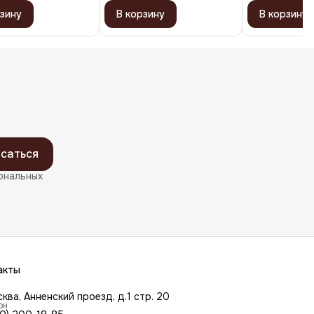
зину
В корзину
В корзину
саться
ональных
акты
сква, Анненский проезд, д.1 стр. 20
он