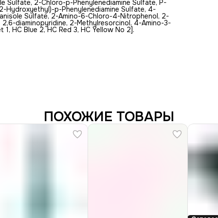
e Sulfate, 2-Chloro-p-Phenylenediamine Sulfate, P-
2-Hydroxyethyl)-p-Phenylenediamine Sulfate, 4-
nisole Sulfate, 2-Amino-6-Chloro-4-Nitrophenol, 2-
2,6-diaminopyridine, 2-Methylresorcinol, 4-Amino-3-
t 1, HC Blue 2, HC Red 3, HC Yellow No 2].
ПОХОЖИЕ ТОВАРЫ