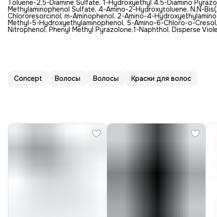
Toluene-2,5-Diamine Sulfate, 1-Hydroxyethyl 4,5-Diamino Pyrazol
Methylaminophenol Sulfate, 4-Amino-2-Hydroxytoluene, N,N-Bis(
Chlororesorcinol, m-Aminophenol, 2-Amino-4-Hydroxyethylaminoa
Methyl-5-Hydroxyethylaminophenol, 5-Amino-6-Chloro-o-Cresol, 
Nitrophenol, Phenyl Methyl Pyrazolone,1-Naphthol, Disperse Viole
Concept
Волосы
Волосы
Краски для волос