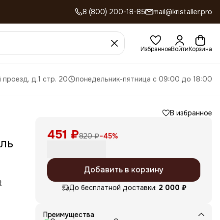
8 (800) 200-18-85
mail@kristaller.pro
Избранное
Войти
Корзина
 проезд, д.1 стр. 20
понедельник-пятница с 09:00 до 18:00
В избранное
451 ₽
820 ₽
−
45
%
ль
Добавить в корзину
t
До бесплатной доставки:
2 000 ₽
ми
Преимущества
нки.