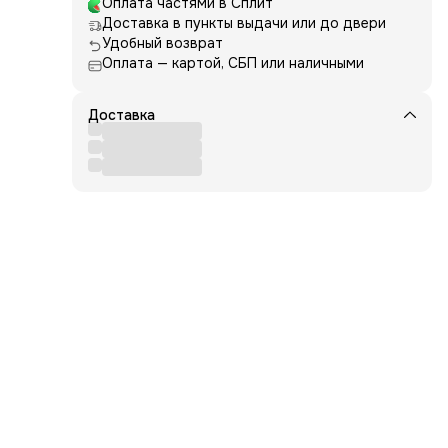
Оплата частями в Сплит
Доставка в пункты выдачи или до двери
 вид
Удобный возврат
Оплата — картой, СБП или наличными
й
вета
Доставка
ы
р.
,
 до
анта)
ется