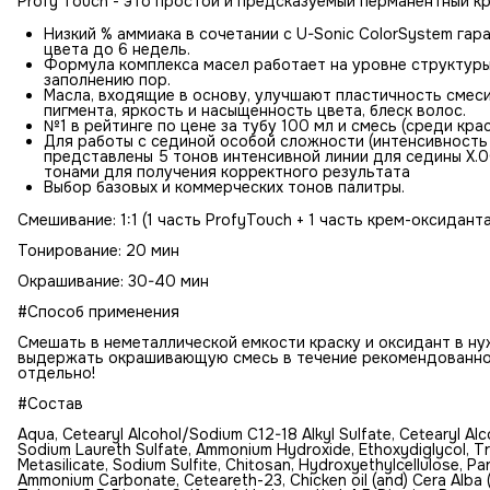
Profy Touch - это простой и предсказуемый перманентный кр
Низкий % аммиака в сочетании с U-Sonic ColorSystem га
цвета до 6 недель.
Формула комплекса масел работает на уровне структуры
заполнению пор.
Масла, входящие в основу, улучшают пластичность смес
пигмента, яркость и насыщенность цвета, блеск волос.
№1 в рейтинге по цене за тубу 100 мл и смесь (среди крас
Для работы с сединой особой сложности (интенсивность
представлены 5 тонов интенсивной линии для седины Х.0
тонами для получения корректного результата
Выбор базовых и коммерческих тонов палитры.
Смешивание: 1:1 (1 часть ProfyTouch + 1 часть крем-оксиданта
Тонирование: 20 мин
Окрашивание: 30-40 мин
#Способ применения
Смешать в неметаллической емкости краску и оксидант в ну
выдержать окрашивающую смесь в течение рекомендованног
отдельно!
#Состав
Aqua, Cetearyl Alcohol/Sodium C12-18 Alkyl Sulfate, Cetearyl Alco
Sodium Laureth Sulfate, Ammonium Hydroxide, Ethoxydiglycol, T
Metasilicate, Sodium Sulfite, Chitosan, Hydroxyethylсellulose, Par
Ammonium Carbonate, Ceteareth-23, Сhicken oil (and) Cera Alba