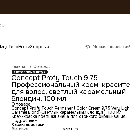
Лицо
Тело
Ногти
Здоровье
г. Москва, Анненский
Главная
›
Concept
Осталось 5 штук
Concept Profy Touch 9.75
Профессиональный крем-красите
для волос, светлый карамельный
блондин, 100 мл
О товаре
Concept Profy Touch Permanent Color Cream 9.75 Very Ligh
Caramel Blond (Светлый карамельный блондин), 100 мл
Крем-краска предназначена для стойкого окрашивания
волос. При её совместном использовании со специальны
Подробнее
профессиональными микстонами и корректорами можно
Характеристики
создавать любые по насыщенности и интенсивности отте
Артикул