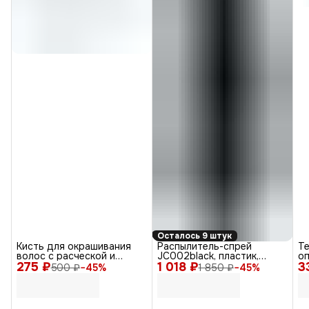
Осталось 9 штук
Кисть для окрашивания
Распылитель-спрей
Т
волос с расческой и
JC002black, пластик,
оп
275 ₽
крючком T-1156, черный,
1 018 ₽
черный, 160 мл
3
ан
500 ₽
−
45
%
1 850 ₽
−
45
%
30 мм
(O