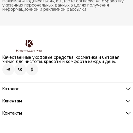
Нажимая «Подписаться», вы даете согласие на обработку
указанных персональных данных в целях получения
информационной и рекламной рассылки
Качественные уходовые средства, косметика и бытовая
химия для чистоты, красоты и комфорта каждый день.
Каталог
Бренды
Волосы
Клиентам
Лицо
О компании
Тело
Реквизиты
Контакты
Макияж
Условия сотрудничества
Бытовая химия
Адрес
Вопросы и ответы
Здоровье
г. Москва, Анненский проезд, д.1 стр. 20
Способы оплаты
Распродажа
Телефон
Заказы и доставка
8 (800) 200-18-85