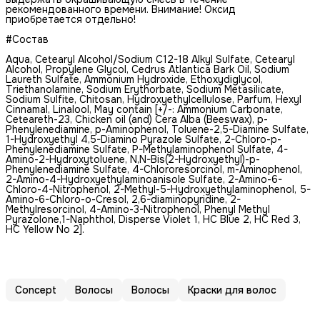
рекомендованного времени. Внимание! Оксид
приобретается отдельно!
#Состав
Aqua, Cetearyl Alcohol/Sodium C12-18 Alkyl Sulfate, Cetearyl
Alcohol, Propylene Glycol, Cedrus Atlantica Bark Oil, Sodium
Laureth Sulfate, Ammonium Hydroxide, Ethoxydiglycol,
Triethanolamine, Sodium Erythorbate, Sodium Metasilicate,
Sodium Sulfite, Chitosan, Hydroxyethylсellulose, Parfum, Hexyl
Cinnamal, Linalool, May contain [+/-: Ammonium Carbonate,
Ceteareth-23, Сhicken oil (and) Cera Alba (Beeswax), p-
Phenylenediamine, p-Аminophenol, Toluene-2,5-Diamine Sulfate,
1-Hydroxyethyl 4,5-Diamino Pyrazole Sulfate, 2-Chloro-p-
Phenylenediamine Sulfate, P-Methylaminophenol Sulfate, 4-
Amino-2-Hydroxytoluene, N,N-Bis(2-Hydroxyethyl)-p-
Phenylenediamine Sulfate, 4-Chlororesorcinol, m-Aminophenol,
2-Amino-4-Hydroxyethylaminoanisole Sulfate, 2-Amino-6-
Chloro-4-Nitrophenol, 2-Methyl-5-Hydroxyethylaminophenol, 5-
Amino-6-Chloro-o-Cresol, 2,6-diaminopyridine, 2-
Methylresorcinol, 4-Amino-3-Nitrophenol, Phenyl Methyl
Pyrazolone,1-Naphthol, Disperse Violet 1, HC Blue 2, HC Red 3,
HC Yellow No 2].
Concept
Волосы
Волосы
Краски для волос