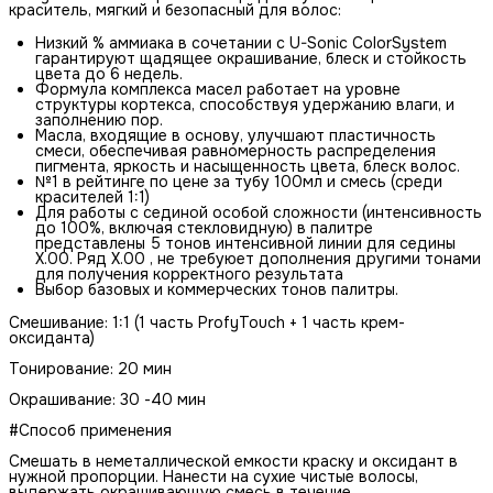
краситель, мягкий и безопасный для волос:
Низкий % аммиака в сочетании с U-Sonic ColorSystem
гарантируют щадящее окрашивание, блеск и стойкость
цвета до 6 недель.
Формула комплекса масел работает на уровне
структуры кортекса, способствуя удержанию влаги, и
заполнению пор.
Масла, входящие в основу, улучшают пластичность
смеси, обеспечивая равномерность распределения
пигмента, яркость и насыщенность цвета, блеск волос.
№1 в рейтинге по цене за тубу 100мл и смесь (среди
красителей 1:1)
Для работы с сединой особой сложности (интенсивность
до 100%, включая стекловидную) в палитре
представлены 5 тонов интенсивной линии для седины
Х.00. Ряд Х.00 , не требуюет дополнения другими тонами
для получения корректного результата
Выбор базовых и коммерческих тонов палитры.
Смешивание: 1:1 (1 часть ProfyTouch + 1 часть крем-
оксиданта)
Тонирование: 20 мин
Окрашивание: 30 -40 мин
#Способ применения
Смешать в неметаллической емкости краску и оксидант в
нужной пропорции. Нанести на сухие чистые волосы,
выдержать окрашивающую смесь в течение