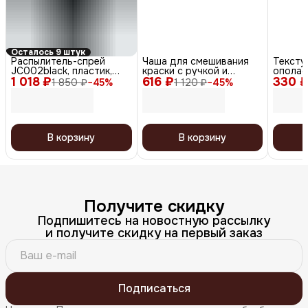
Осталось 9 штук
Распылитель-спрей
Чаша для смешивания
Текст
JC002black, пластик,
краски с ручкой и
ополас
1 018 ₽
черный, 160 мл
616 ₽
перегородкой T-1207,
330 
антист
1 850 ₽
−
45
%
1 120 ₽
−
45
%
пластик, черный, 2 х 375
(Omega
мл
В корзину
В корзину
Получите скидку
Подпишитесь на новостную рассылку
и получите скидку на первый заказ
Подписаться