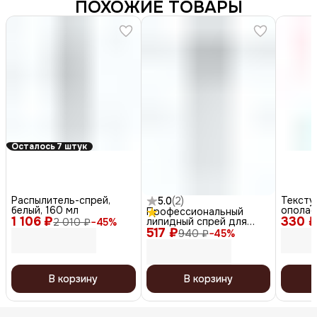
ПОХОЖИЕ ТОВАРЫ
Осталось 7 штук
Распылитель-спрей,
Текст
5.0
(
2
)
белый, 160 мл
ополас
Профессиональный
1 106 ₽
330 
антист
липидный спрей для
2 010 ₽
−
45
%
(Omega
517 ₽
интенсивного
940 ₽
−
45
%
восстановления волос,
200 мл
В корзину
В корзину