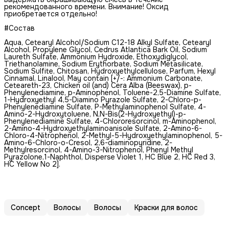
рекомендованного времени. Внимание! Оксид
приобретается отдельно!
#Состав
Aqua, Cetearyl Alcohol/Sodium C12-18 Alkyl Sulfate, Cetearyl
Alcohol, Propylene Glycol, Cedrus Atlantica Bark Oil, Sodium
Laureth Sulfate, Ammonium Hydroxide, Ethoxydiglycol,
Triethanolamine, Sodium Erythorbate, Sodium Metasilicate,
Sodium Sulfite, Chitosan, Hydroxyethylсellulose, Parfum, Hexyl
Cinnamal, Linalool, May contain [+/-: Ammonium Carbonate,
Ceteareth-23, Сhicken oil (and) Cera Alba (Beeswax), p-
Phenylenediamine, p-Аminophenol, Toluene-2,5-Diamine Sulfate,
1-Hydroxyethyl 4,5-Diamino Pyrazole Sulfate, 2-Chloro-p-
Phenylenediamine Sulfate, P-Methylaminophenol Sulfate, 4-
Amino-2-Hydroxytoluene, N,N-Bis(2-Hydroxyethyl)-p-
Phenylenediamine Sulfate, 4-Chlororesorcinol, m-Aminophenol,
2-Amino-4-Hydroxyethylaminoanisole Sulfate, 2-Amino-6-
Chloro-4-Nitrophenol, 2-Methyl-5-Hydroxyethylaminophenol, 5-
Amino-6-Chloro-o-Cresol, 2,6-diaminopyridine, 2-
Methylresorcinol, 4-Amino-3-Nitrophenol, Phenyl Methyl
Pyrazolone,1-Naphthol, Disperse Violet 1, HC Blue 2, HC Red 3,
HC Yellow No 2].
Concept
Волосы
Волосы
Краски для волос