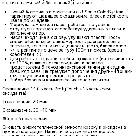
краситель, мягкий и безопасный для волос:
Низкий % аммиака в сочетании с U-Sonic ColorSystem
гарантируют щадящее окрашивание, блеск и стойкость
цвета до 6 недель.
Формула комплекса масел работает на уровне
структуры кортекса, способствуя удержанию влаги, и
заполнению пор.
Масла, входящие в основу, улучшают пластичность
смеси, обеспечивая равномерность распределения
пигмента, яркость и насыщенность цвета, блеск волос.
№1 в рейтинге по цене за тубу 100мл и смесь (среди
красителей 1:1)
Для работы с сединой особой сложности (интенсивность
до 100%, включая стекловидную) в палитре
представлены 5 тонов интенсивной линии для седины
Х.00. Ряд Х.00 , не требуюет дополнения другими тонами
для получения корректного результата
Выбор базовых и коммерческих тонов палитры.
Смешивание: 1:1 (1 часть ProfyTouch + 1 часть крем-
оксиданта)
Тонирование: 20 мин
Окрашивание: 30 -40 мин
#Способ применения
Смешать в неметаллической емкости краску и оксидант в
нужной пропорции. Нанести на сухие чистые волосы,
выдержать окрашивающую смесь в течение