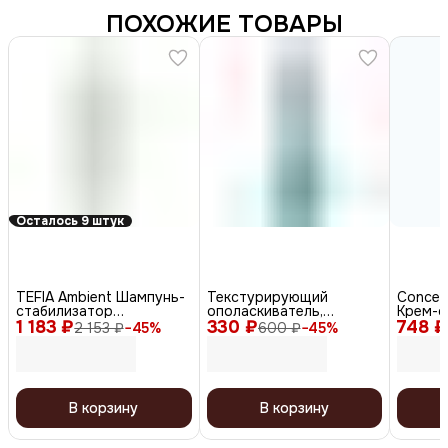
ПОХОЖИЕ ТОВАРЫ
Осталось 9 штук
TEFIA Ambient Шампунь-
Текстурирующий
Сoncep
стабилизатор
ополаскиватель,
Крем-о
1 183 ₽
процедуры окрашивания
330 ₽
антистатик + объём
748 ₽
мл
2 153 ₽
−
45
%
600 ₽
−
45
%
волос / Service Color
(Omega-3), 200 мл
Stabilizing Shampoo,
1000 мл
В корзину
В корзину