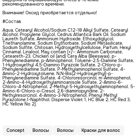
рекомендованного времени.
Внимание! Оксид приобретается отдельно!
#Состав
Aqua, Cetearyl Alcohol/Sodium C12-18 Alkyl Sulfate, Cetearyl
Alcohol, Propylene Glycol, Cedrus Atlantica Bark Oil, Sodium
Laureth Sulfate, Ammonium Hydroxide, Ethoxydiglycol,
Triethanolamine, Sodium Erythorbate, Sodium Metasilicate,
Sodium Sulfite, Chitosan, Hydroxyethylсellulose, Parfum, Hexyl
Cinnamal, Linalool, May contain [+/-: Ammonium Carbonate,
Ceteareth-23, Сhicken oil (and) Cera Alba (Beeswax), p-
Phenylenediamine, p-Аminophenol, Toluene-2,5-Diamine Sulfate,
1-Hydroxyethyl 4,5-Diamino Pyrazole Sulfate, 2-Chloro-p-
Phenylenediamine Sulfate, P-Methylaminophenol Sulfate, 4-
Amino-2-Hydroxytoluene, N,N-Bis(2-Hydroxyethyl)-p-
Phenylenediamine Sulfate, 4-Chlororesorcinol, m-Aminophenol,
2-Amino-4-Hydroxyethylaminoanisole Sulfate, 2-Amino-6-
Chloro-4-Nitrophenol, 2-Methyl-5-Hydroxyethylaminophenol, 5-
Amino-6-Chloro-o-Cresol, 2,6-diaminopyridine, 2-
Methylresorcinol, 4-Amino-3-Nitrophenol, Phenyl Methyl
Pyrazolone,1-Naphthol, Disperse Violet 1, HC Blue 2, HC Red 3,
HC Yellow No 2].
Concept
Волосы
Волосы
Краски для волос