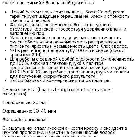
краситель, мягкий и безопасный для волос:
Низкий % аммиака в сочетании с U-Sonic ColorSystem
гарантируют щадящее окрашивание, блеск и стойкость
цвета до 6 недель.
Формула комплекса масел работает на уровне
структуры кортекса, способствуя удержанию влаги, и
заполнению пор.
Масла, входящие в основу, улучшают пластичность
смеси, обеспечивая равномерность распределения
пигмента, яркость и насыщенность цвета, блеск волос.
№1 в рейтинге по цене за тубу 100 мл и смесь (среди
красителей 1:1)
Для работы с сединой особой сложности (интенсивность
до 100%, включая стекловидную) в палитре
представлены 5 тонов интенсивной линии для седины
Х.00. Ряд Х.00, не требует дополнения другими тонами
для получения корректного результата
Выбор базовых и коммерческих тонов палитры.
Смешивание: 1:1 (1 часть ProfyTouch + 1 часть крем-
оксиданта)
Тонирование: 20 мин
Окрашивание: 30-40 мин
#Способ применения
Смешать в неметаллической емкости краску и оксидант в
нужной пропорции. Нанести на сухие чистые волосы,
выдержать окрашивающую смесь в течение