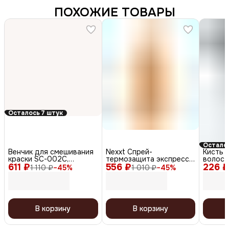
ПОХОЖИЕ ТОВАРЫ
Осталось 7 штук
Осталос
Венчик для смешивания
Nexxt Спрей-
Кисть 
краски SC-002C,
термозащита экспресс-
волос T
611 ₽
серебристый
556 ₽
спасение волос / SOS,
226 ₽
40 мм
1 110 ₽
−
45
%
1 010 ₽
−
45
%
250 мл
В корзину
В корзину