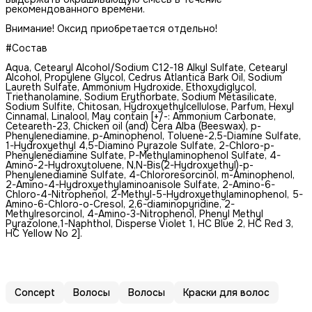
рекомендованного времени.
Внимание! Оксид приобретается отдельно!
#Состав
Aqua, Cetearyl Alcohol/Sodium C12-18 Alkyl Sulfate, Cetearyl
Alcohol, Propylene Glycol, Cedrus Atlantica Bark Oil, Sodium
Laureth Sulfate, Ammonium Hydroxide, Ethoxydiglycol,
Triethanolamine, Sodium Erythorbate, Sodium Metasilicate,
Sodium Sulfite, Chitosan, Hydroxyethylсellulose, Parfum, Hexyl
Cinnamal, Linalool, May contain [+/-: Ammonium Carbonate,
Ceteareth-23, Сhicken oil (and) Cera Alba (Beeswax), p-
Phenylenediamine, p-Аminophenol, Toluene-2,5-Diamine Sulfate,
1-Hydroxyethyl 4,5-Diamino Pyrazole Sulfate, 2-Chloro-p-
Phenylenediamine Sulfate, P-Methylaminophenol Sulfate, 4-
Amino-2-Hydroxytoluene, N,N-Bis(2-Hydroxyethyl)-p-
Phenylenediamine Sulfate, 4-Chlororesorcinol, m-Aminophenol,
2-Amino-4-Hydroxyethylaminoanisole Sulfate, 2-Amino-6-
Chloro-4-Nitrophenol, 2-Methyl-5-Hydroxyethylaminophenol, 5-
Amino-6-Chloro-o-Cresol, 2,6-diaminopyridine, 2-
Methylresorcinol, 4-Amino-3-Nitrophenol, Phenyl Methyl
Pyrazolone,1-Naphthol, Disperse Violet 1, HC Blue 2, HC Red 3,
HC Yellow No 2].
Concept
Волосы
Волосы
Краски для волос