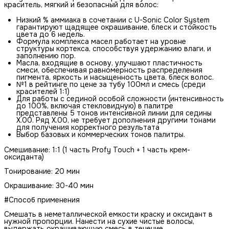
краситель, мягкий и безопасный для волос:
Низкий % аммиака в сочетании с U-Sonic Color System
гарантируют щадящее окрашивание, блеск и стойкость
цвета до 6 недель.
Формула комплекса масел работает на уровне
структуры кортекса, способствуя удержанию влаги, и
заполнению пор.
Масла, входящие в основу, улучшают пластичность
смеси, обеспечивая равномерность распределения
пигмента, яркость и насыщенность цвета, блеск волос.
№1 в рейтинге по цене за тубу 100мл и смесь (среди
красителей 1:1)
Для работы с сединой особой сложности (интенсивность
до 100%, включая стекловидную) в палитре
представлены 5 тонов интенсивной линии для седины
Х.00. Ряд Х.00, не требует дополнения другими тонами
для получения корректного результата
Выбор базовых и коммерческих тонов палитры.
Смешивание: 1:1 (1 часть Profy Touch + 1 часть крем-
оксиданта)
Тонирование: 20 мин
Окрашивание: 30-40 мин
#Способ применения
Смешать в неметаллической емкости краску и оксидант в
нужной пропорции. Нанести на сухие чистые волосы,
выдержать окрашивающую смесь в течение