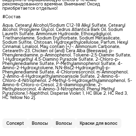
рекомендованного времени. Внимание! Оксид
приобретается отдельно!
#Состав
Aqua, Cetearyl Alcohol/Sodium C12-18 Alkyl Sulfate, Cetearyl
Alcohol, Propylene Glycol, Cedrus Atlantica Bark Oil, Sodium
Laureth Sulfate, Ammonium Hydroxide, Ethoxydiglycol,
Triethanolamine, Sodium Erythorbate, Sodium Metasilicate,
Sodium Sulfite, Chitosan, Hydroxyethylсellulose, Parfum, Hexyl
Cinnamal, Linalool, May contain [+/-: Ammonium Carbonate,
Ceteareth-23, Сhicken oil (and) Cera Alba (Beeswax), p-
Phenylenediamine, p-Аminophenol, Toluene-2,5-Diamine Sulfate,
1-Hydroxyethyl 4,5-Diamino Pyrazole Sulfate, 2-Chloro-p-
Phenylenediamine Sulfate, P-Methylaminophenol Sulfate, 4-
Amino-2-Hydroxytoluene, N,N-Bis(2-Hydroxyethyl)-p-
Phenylenediamine Sulfate, 4-Chlororesorcinol, m-Aminophenol,
2-Amino-4-Hydroxyethylaminoanisole Sulfate, 2-Amino-6-
Chloro-4-Nitrophenol, 2-Methyl-5-Hydroxyethylaminophenol, 5-
Amino-6-Chloro-o-Cresol, 2,6-diaminopyridine, 2-
Methylresorcinol, 4-Amino-3-Nitrophenol, Phenyl Methyl
Pyrazolone,1-Naphthol, Disperse Violet 1, HC Blue 2, HC Red 3,
HC Yellow No 2].
Concept
Волосы
Волосы
Краски для волос