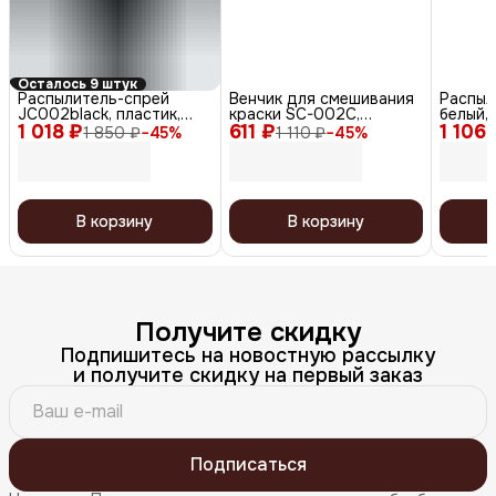
Осталось 9 штук
Распылитель-спрей
Венчик для смешивания
Распыл
JC002black, пластик,
краски SC-002C,
белый,
1 018 ₽
черный, 160 мл
611 ₽
серебристый
1 106 
1 850 ₽
−
45
%
1 110 ₽
−
45
%
В корзину
В корзину
Получите скидку
Подпишитесь на новостную рассылку
и получите скидку на первый заказ
Подписаться