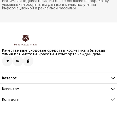
Нажимая «Подписаться», вы даете согласие на обработку
указанных персональных данных в целях получения
информационной и рекламной рассылки
Качественные уходовые средства, косметика и бытовая
химия для чистоты, красоты и комфорта каждый день.
Каталог
Бренды
Волосы
Клиентам
Лицо
О компании
Тело
Реквизиты
Контакты
Макияж
Условия сотрудничества
Бытовая химия
Адрес
Вопросы и ответы
Здоровье
г. Москва, Анненский проезд, д.1 стр. 20
Способы оплаты
Распродажа
Телефон
Заказы и доставка
8 (800) 200-18-85