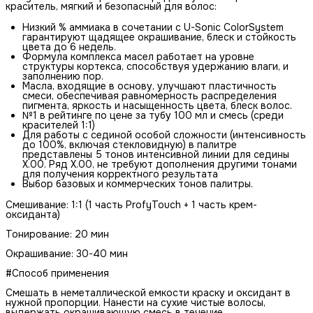
краситель, мягкий и безопасный для волос:
Низкий % аммиака в сочетании с U-Sonic ColorSystem
гарантируют щадящее окрашивание, блеск и стойкость
цвета до 6 недель.
Формула комплекса масел работает на уровне
структуры кортекса, способствуя удержанию влаги, и
заполнению пор.
Масла, входящие в основу, улучшают пластичность
смеси, обеспечивая равномерность распределения
пигмента, яркость и насыщенность цвета, блеск волос.
№1 в рейтинге по цене за тубу 100 мл и смесь (среди
красителей 1:1)
Для работы с сединой особой сложности (интенсивность
до 100%, включая стекловидную) в палитре
представлены 5 тонов интенсивной линии для седины
Х.00. Ряд Х.00, не требуют дополнения другими тонами
для получения корректного результата
Выбор базовых и коммерческих тонов палитры.
Смешивание: 1:1 (1 часть ProfyTouch + 1 часть крем-
оксиданта)
Тонирование: 20 мин
Окрашивание: 30-40 мин
#Способ применения
Смешать в неметаллической емкости краску и оксидант в
нужной пропорции. Нанести на сухие чистые волосы,
выдержать окрашивающую смесь в течение