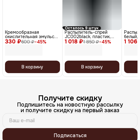
Осталось 9 штук
Кремообразная
Распылитель-спрей
Распыл
окислительная эмульсия
JC002black, пластик,
белый,
330 ₽
с гиалуроновой
1 018 ₽
черный, 160 мл
1 106 
600 ₽
−
45
%
1 850 ₽
−
45
%
кислотой 12%, 150 мл
В корзину
В корзину
Получите скидку
Подпишитесь на новостную рассылку
и получите скидку на первый заказ
Подписаться