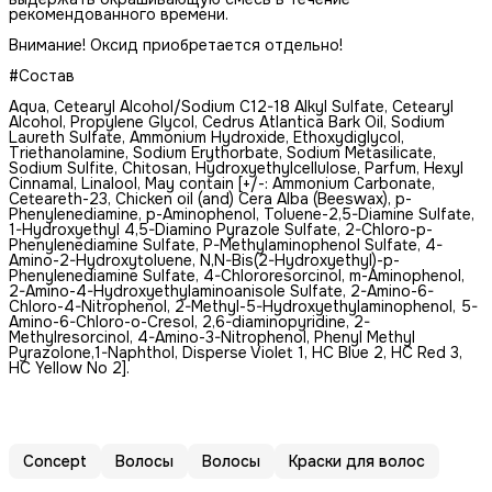
рекомендованного времени.
Внимание! Оксид приобретается отдельно!
#Состав
Aqua, Cetearyl Alcohol/Sodium C12-18 Alkyl Sulfate, Cetearyl
Alcohol, Propylene Glycol, Cedrus Atlantica Bark Oil, Sodium
Laureth Sulfate, Ammonium Hydroxide, Ethoxydiglycol,
Triethanolamine, Sodium Erythorbate, Sodium Metasilicate,
Sodium Sulfite, Chitosan, Hydroxyethylсellulose, Parfum, Hexyl
Cinnamal, Linalool, May contain [+/-: Ammonium Carbonate,
Ceteareth-23, Сhicken oil (and) Cera Alba (Beeswax), p-
Phenylenediamine, p-Аminophenol, Toluene-2,5-Diamine Sulfate,
1-Hydroxyethyl 4,5-Diamino Pyrazole Sulfate, 2-Chloro-p-
Phenylenediamine Sulfate, P-Methylaminophenol Sulfate, 4-
Amino-2-Hydroxytoluene, N,N-Bis(2-Hydroxyethyl)-p-
Phenylenediamine Sulfate, 4-Chlororesorcinol, m-Aminophenol,
2-Amino-4-Hydroxyethylaminoanisole Sulfate, 2-Amino-6-
Chloro-4-Nitrophenol, 2-Methyl-5-Hydroxyethylaminophenol, 5-
Amino-6-Chloro-o-Cresol, 2,6-diaminopyridine, 2-
Methylresorcinol, 4-Amino-3-Nitrophenol, Phenyl Methyl
Pyrazolone,1-Naphthol, Disperse Violet 1, HC Blue 2, HC Red 3,
HC Yellow No 2].
Concept
Волосы
Волосы
Краски для волос