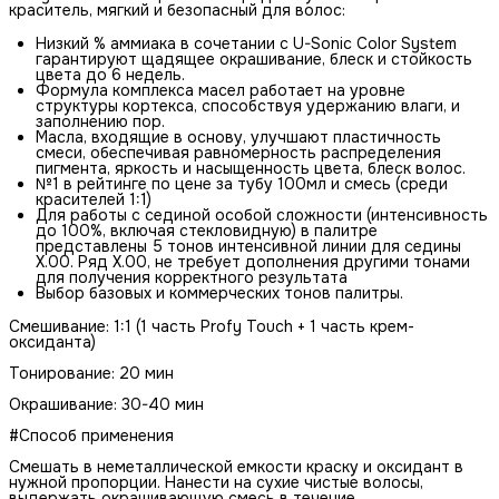
краситель, мягкий и безопасный для волос:
Низкий % аммиака в сочетании с U-Sonic Color System
гарантируют щадящее окрашивание, блеск и стойкость
цвета до 6 недель.
Формула комплекса масел работает на уровне
структуры кортекса, способствуя удержанию влаги, и
заполнению пор.
Масла, входящие в основу, улучшают пластичность
смеси, обеспечивая равномерность распределения
пигмента, яркость и насыщенность цвета, блеск волос.
№1 в рейтинге по цене за тубу 100мл и смесь (среди
красителей 1:1)
Для работы с сединой особой сложности (интенсивность
до 100%, включая стекловидную) в палитре
представлены 5 тонов интенсивной линии для седины
Х.00. Ряд Х.00, не требует дополнения другими тонами
для получения корректного результата
Выбор базовых и коммерческих тонов палитры.
Смешивание: 1:1 (1 часть Profy Touch + 1 часть крем-
оксиданта)
Тонирование: 20 мин
Окрашивание: 30-40 мин
#Способ применения
Смешать в неметаллической емкости краску и оксидант в
нужной пропорции. Нанести на сухие чистые волосы,
выдержать окрашивающую смесь в течение