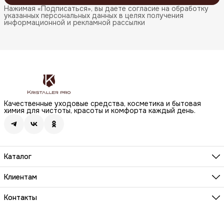
Нажимая «Подписаться», вы даете согласие на обработку
указанных персональных данных в целях получения
информационной и рекламной рассылки
Качественные уходовые средства, косметика и бытовая
химия для чистоты, красоты и комфорта каждый день.
Каталог
Бренды
Волосы
Клиентам
Лицо
О компании
Тело
Реквизиты
Контакты
Макияж
Условия сотрудничества
Бытовая химия
Адрес
Вопросы и ответы
Здоровье
г. Москва, Анненский проезд, д.1 стр. 20
Способы оплаты
Распродажа
Телефон