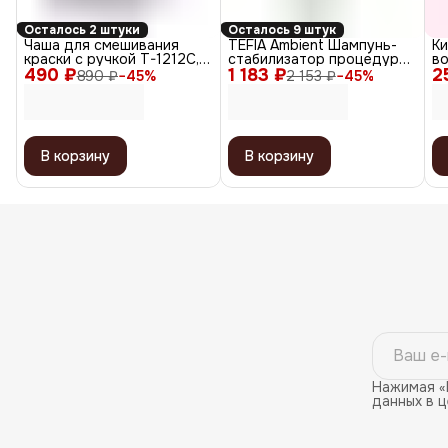
Осталось 2 штуки
Осталось 9 штук
Чаша для смешивания
TEFIA Ambient Шампунь-
К
краски с ручкой T-1212С,
стабилизатор процедуры
во
490 ₽
пластик, серый, 400 мл
1 183 ₽
окрашивания волос /
2
пл
890 ₽
−
45
%
2 153 ₽
−
45
%
Service Color Stabilizing
Shampoo, 1000 мл
В корзину
В корзину
Нажимая «
данных в 