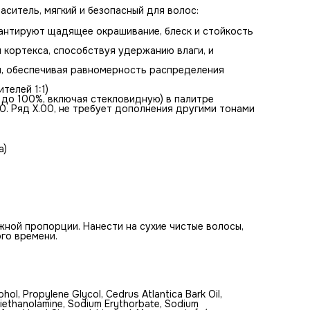
Внимание! Оксид приобретается отдельно!
аситель, мягкий и безопасный для волос:
#Состав
Aqua, Cetearyl Alcohol/Sodium C12-18 Alkyl Sulfate, Cetearyl
арантируют щадящее окрашивание, блеск и стойкость
Alcohol, Propylene Glycol, Cedrus Atlantica Bark Oil, Sodium
Laureth Sulfate, Ammonium Hydroxide, Ethoxydiglycol,
 кортекса, способствуя удержанию влаги, и
Triethanolamine, Sodium Erythorbate, Sodium Metasilicate,
Sodium Sulfite, Chitosan, Hydroxyethylсellulose, Parfum, Hexy
и, обеспечивая равномерность распределения
Cinnamal, Linalool, May contain [+/-: Ammonium Carbonate,
Ceteareth-23, Сhicken oil (and) Cera Alba (Beeswax), p-
телей 1:1)
Phenylenediamine, p-Аminophenol, Toluene-2,5-Diamine Sulfat
 до 100%, включая стекловидную) в палитре
Hydroxyethyl 4,5-Diamino Pyrazole Sulfate, 2-Chloro-p-
0. Ряд Х.00, не требует дополнения другими тонами
Phenylenediamine Sulfate, P-Methylaminophenol Sulfate, 4-
Amino-2-Hydroxytoluene, N,N-Bis(2-Hydroxyethyl)-p-
Phenylenediamine Sulfate, 4-Chlororesorcinol, m-Aminophenol
Amino-4-Hydroxyethylaminoanisole Sulfate, 2-Amino-6-Chlo
а)
Nitrophenol, 2-Methyl-5-Hydroxyethylaminophenol, 5-Amino-
Chloro-o-Cresol, 2,6-diaminopyridine, 2-Methylresorcinol, 4-
Amino-3-Nitrophenol, Phenyl Methyl Pyrazolone,1-Naphthol,
Disperse Violet 1, HC Blue 2, HC Red 3, HC Yellow No 2].
жной пропорции. Нанести на сухие чистые волосы,
го времени.
hol, Propylene Glycol, Cedrus Atlantica Bark Oil,
riethanolamine, Sodium Erythorbate, Sodium