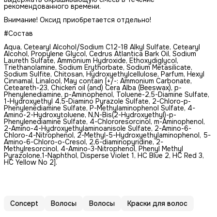
рекомендованного времени.
Внимание! Оксид приобретается отдельно!
#Состав
Aqua, Cetearyl Alcohol/Sodium C12-18 Alkyl Sulfate, Cetearyl
Alcohol, Propylene Glycol, Cedrus Atlantica Bark Oil, Sodium
Laureth Sulfate, Ammonium Hydroxide, Ethoxydiglycol,
Triethanolamine, Sodium Erythorbate, Sodium Metasilicate,
Sodium Sulfite, Chitosan, Hydroxyethylсellulose, Parfum, Hexyl
Cinnamal, Linalool, May contain [+/-: Ammonium Carbonate,
Ceteareth-23, Сhicken oil (and) Cera Alba (Beeswax), p-
Phenylenediamine, p-Аminophenol, Toluene-2,5-Diamine Sulfate,
1-Hydroxyethyl 4,5-Diamino Pyrazole Sulfate, 2-Chloro-p-
Phenylenediamine Sulfate, P-Methylaminophenol Sulfate, 4-
Amino-2-Hydroxytoluene, N,N-Bis(2-Hydroxyethyl)-p-
Phenylenediamine Sulfate, 4-Chlororesorcinol, m-Aminophenol,
2-Amino-4-Hydroxyethylaminoanisole Sulfate, 2-Amino-6-
Chloro-4-Nitrophenol, 2-Methyl-5-Hydroxyethylaminophenol, 5-
Amino-6-Chloro-o-Cresol, 2,6-diaminopyridine, 2-
Methylresorcinol, 4-Amino-3-Nitrophenol, Phenyl Methyl
Pyrazolone,1-Naphthol, Disperse Violet 1, HC Blue 2, HC Red 3,
HC Yellow No 2].
Concept
Волосы
Волосы
Краски для волос