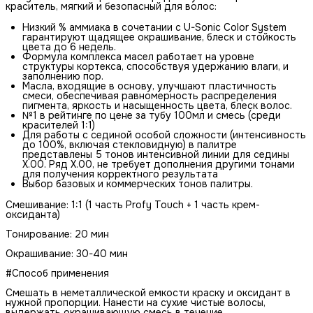
краситель, мягкий и безопасный для волос:
Низкий % аммиака в сочетании с U-Sonic Color System
гарантируют щадящее окрашивание, блеск и стойкость
цвета до 6 недель.
Формула комплекса масел работает на уровне
структуры кортекса, способствуя удержанию влаги, и
заполнению пор.
Масла, входящие в основу, улучшают пластичность
смеси, обеспечивая равномерность распределения
пигмента, яркость и насыщенность цвета, блеск волос.
№1 в рейтинге по цене за тубу 100мл и смесь (среди
красителей 1:1)
Для работы с сединой особой сложности (интенсивность
до 100%, включая стекловидную) в палитре
представлены 5 тонов интенсивной линии для седины
Х.00. Ряд Х.00, не требует дополнения другими тонами
для получения корректного результата
Выбор базовых и коммерческих тонов палитры.
Смешивание: 1:1 (1 часть Profy Touch + 1 часть крем-
оксиданта)
Тонирование: 20 мин
Окрашивание: 30-40 мин
#Способ применения
Смешать в неметаллической емкости краску и оксидант в
нужной пропорции. Нанести на сухие чистые волосы,
выдержать окрашивающую смесь в течение