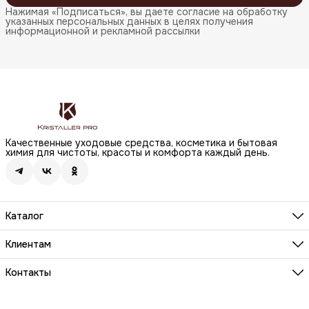
Нажимая «Подписаться», вы даете согласие на обработку
указанных персональных данных в целях получения
информационной и рекламной рассылки
Качественные уходовые средства, косметика и бытовая
химия для чистоты, красоты и комфорта каждый день.
Каталог
Бренды
Волосы
Клиентам
Лицо
О компании
Тело
Реквизиты
Контакты
Макияж
Условия сотрудничества
Бытовая химия
Адрес
Вопросы и ответы
Здоровье
г. Москва, Анненский проезд, д.1 стр. 20
Способы оплаты
Распродажа
Телефон