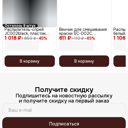
Осталось 9 штук
Распылитель-спрей
Венчик для смешивания
Распыл
JC002black, пластик,
краски SC-002C,
белый,
1 018 ₽
черный, 160 мл
611 ₽
серебристый
1 106 
1 850 ₽
−
45
%
1 110 ₽
−
45
%
В корзину
В корзину
Получите скидку
Подпишитесь на новостную рассылку
и получите скидку на первый заказ
Подписаться