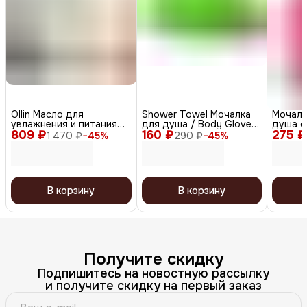
Ollin Масло для
Shower Towel Мочалка
Мочалк
увлажнения и питания
для душа / Body Glove
душа с
809 ₽
волос / Perfect Hair Tres
160 ₽
Exfoliating Towel,
275 ₽
эффект
1 470 ₽
−
45
%
290 ₽
−
45
%
Oil, 50 мл
зеленый
розовы
В корзину
В корзину
Получите скидку
Подпишитесь на новостную рассылку
и получите скидку на первый заказ