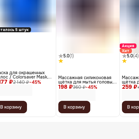
талось 5 штук
Акция
Хит
5.0
(
1
)
5.0
(
4
)
аска для окрашенных
лос / Colorsaver Mask,
Массажная силиконовая
Массаж
 177 ₽
00 мл
щётка для мытья головы,
щётка д
2 140 ₽
−
45
%
198 ₽
желтый
259 ₽
белый
360 ₽
−
45
%
В корзину
В корзину
В кор