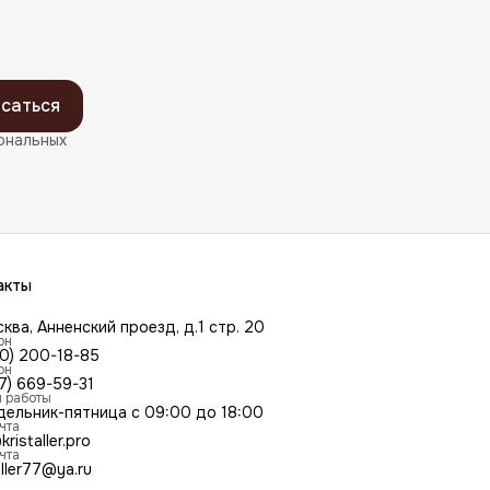
саться
ональных
акты
сква, Анненский проезд, д.1 стр. 20
он
00) 200-18-85
он
7) 669-59-31
 работы
дельник-пятница с 09:00 до 18:00
чта
kristaller.pro
чта
aller77@ya.ru