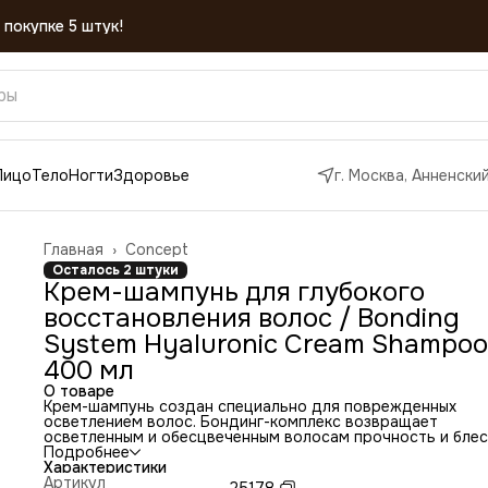
Лицо
Тело
Ногти
Здоровье
г. Москва, Анненский
Главная
›
Concept
Осталось 2 штуки
Крем-шампунь для глубокого
восстановления волос / Bonding
System Hyaluronic Cream Shampoo
400 мл
О товаре
Крем-шампунь создан специально для поврежденных
осветлением волос. Бондинг-комплекс возвращает
осветленным и обесцвеченным волосам прочность и блес
волос, а также восстанавливает дисульфидные связи.
Подробнее
Густая кремовая текстура превращают средство в плот
Характеристики
пену, которая обволакивает каждый волосок и укрепляет
Артикул