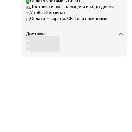
Оплата частями в Сплит
Доставка в пункты выдачи или до двери
ьтра-
Удобный возврат
Оплата — картой, СБП или наличными
ко
Доставка
те
,
n,
cid,
-10,
zed