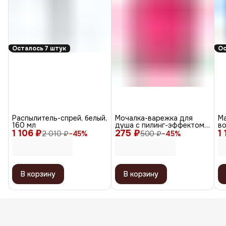
Осталось 7 штук
Ос
Распылитель-спрей, белый,
Мочалка-варежка для
М
160 мл
душа с пилинг-эффектом,
во
1 106 ₽
275 ₽
уплотненная, розовый
1
5
2 010 ₽
−
45
%
500 ₽
−
45
%
В корзину
В корзину