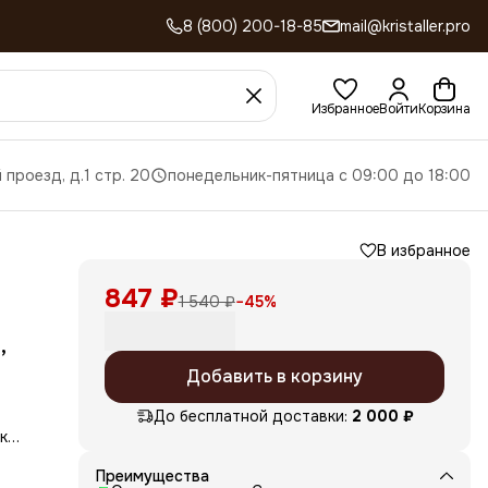
8 (800) 200-18-85
mail@kristaller.pro
Избранное
Войти
Корзина
 проезд, д.1 стр. 20
понедельник-пятница с 09:00 до 18:00
В избранное
847 ₽
1 540 ₽
−
45
%
,
Добавить в корзину
До бесплатной доставки:
2 000 ₽
к
ную
Преимущества
 от