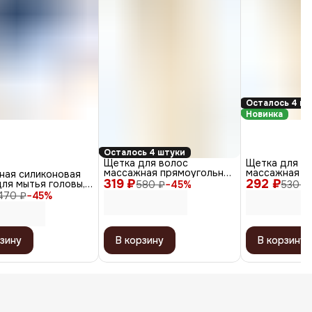
Осталось 4 шт
Новинка
Осталось 4 штуки
Щетка для волос
Щетка для в
массажная прямоугольная
массажная ов
ная силиконовая
319 ₽
/ Эко DBW437ECO
292 ₽
DBW438ECO, 
ля мытья головы,
580 ₽
−
45
%
530 ₽
470 ₽
−
45
%
зину
В корзину
В корзину