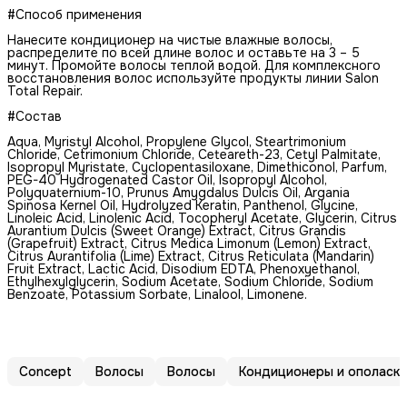
#Способ применения
Нанесите кондиционер на чистые влажные волосы,
распределите по всей длине волос и оставьте на 3 – 5
минут. Промойте волосы теплой водой. Для комплексного
восстановления волос используйте продукты линии Salon
Total Repair.
#Состав
Aqua, Myristyl Alcohol, Propylene Glycol, Steartrimonium
Chloride, Cetrimonium Chloride, Ceteareth-23, Cetyl Palmitate,
Isopropyl Myristate, Cyclopentasiloxane, Dimethiconol, Parfum,
PEG-40 Hydrogenated Castor Oil, Isopropyl Alcohol,
Polyquaternium-10, Prunus Amygdalus Dulcis Oil, Argania
Spinosa Kernel Oil, Hydrolyzed Keratin, Panthenol, Glycine,
Linoleic Acid, Linolenic Acid, Tocopheryl Acetate, Glycerin, Сitrus
Aurantium Dulcis (Sweet Orange) Extract, Citrus Grandis
(Grapefruit) Extract, Citrus Medica Limonum (Lemon) Еxtract,
Citrus Aurantifolia (Lime) Extract, Citrus Reticulata (Mandarin)
Fruit Extract, Lactic Acid, Disodium EDTA, Phenoxyethanol,
Ethylhexylglycerin, Sodium Acetate, Sodium Chloride, Sodium
Benzoate, Potassium Sorbate, Linalool, Limonene.
Concept
Волосы
Волосы