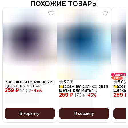
ПОХОЖИЕ ТОВАРЫ
Акция
Хит
Массажная силиконовая
5.0
(
1
)
5.0
(
4
щётка для мытья
Массажная силиконовая
Массаж
259 ₽
головы, розовый
щётка для мытья
щётка 
470 ₽
−
45
%
259 ₽
головы, синий
259 ₽
головы
470 ₽
−
45
%
В корзину
В корзину