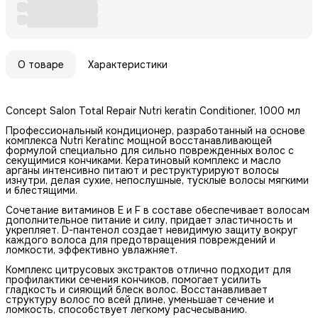
О товаре
Характеристики
Concept Salon Total Repair Nutri keratin Conditioner, 1000 мл
Профессиональный кондиционер, разработанный на основе
комплекса Nutri Keratinс мощной восстанавливающей
формулой специально для сильно поврежденных волос с
секущимися кончиками. Кератиновый комплекс и масло
арганы интенсивно питают и реструктурируют волосы
изнутри, делая сухие, непослушные, тусклые волосы мягкими
и блестящими.
Сочетание витаминов E и F в составе обеспечивает волосам
дополнительное питание и силу, придает эластичность и
укрепляет. D-пантенол создает невидимую защиту вокруг
каждого волоса для предотвращения повреждений и
ломкости, эффективно увлажняет.
Комплекс цитрусовых экстрактов отлично подходит для
профилактики сечения кончиков, помогает усилить
гладкость и сияющий блеск волос. Восстанавливает
структуру волос по всей длине, уменьшает сечение и
ломкость, способствует легкому расчесыванию.