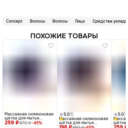
Concept
Волосы
Волосы
Лицо
Средства укладки
ПОХОЖИЕ ТОВАРЫ
Массажная силиконовая
5.0
(
1
)
5.0
(
1
)
щётка для мытья
Массажная силиконовая
Массаж
259 ₽
головы, розовый
щётка для мытья
щётка 
470 ₽
−
45
%
198 ₽
головы, желтый
259 ₽
головы
360 ₽
−
45
%