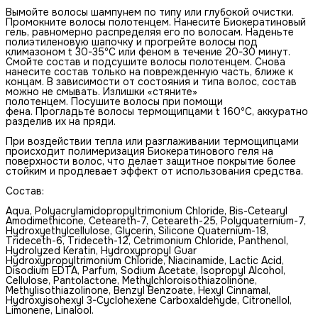
Вымойте волосы шампунем по типу или глубокой очистки.
Промокните волосы полотенцем. Нанесите Биокератиновый
гель, равномерно распределяя его по волосам. Наденьте
полиэтиленовую шапочку и прогрейте волосы под
климазоном t 30-35ºC или феном в течение 20-30 минут.
Смойте состав и подсушите волосы полотенцем. Снова
нанесите состав только на поврежденную часть, ближе к
концам. В зависимости от состояния и типа волос, состав
можно не смывать. Излишки «стяните»
полотенцем. Посушите волосы при помощи
фена. Прогладьте волосы термощипцами t 160ºC, аккуратно
разделив их на пряди.
При воздействии тепла или разглаживании термощипцами
происходит полимеризация Биокератинового геля на
поверхности волос, что делает защитное покрытие более
стойким и продлевает эффект от использования средства.
Состав:
Aqua, Polyacrylamidopropyltrimonium Chloride, Bis-Cetearyl
Amodimethicone, Ceteareth-7, Ceteareth-25, Polyquaternium-7,
Hydroxyethylсellulose, Glycerin, Silicone Quaternium-18,
Trideceth-6, Trideceth-12, Cetrimonium Chloride, Panthenol,
Hydrolyzed Keratin, Hydroxypropyl Guar
Hydroxypropyltrimonium Chloride, Niacinamide, Lactic Acid,
Disodium EDTA, Parfum, Sodium Acetate, Isopropyl Alcohol,
Cellulose, Pantolactone, Methylchloroisothiazolinone,
Methylisothiazolinone, Benzyl Benzoate, Hexyl Cinnamal,
Hydroxyisohexyl 3-Cyclohexene Carboxaldehyde, Citronellol,
Limonene, Linalool.