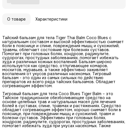
О товаре
Характеристики
Тайский бальзам для тела Tiger Thai Balm Coco Blues с
натуральным составом и высокой эффективностью снимает
боли в пояснице и спине, повреждения мышц и сухожилий,
травмы, облегчает состояние при болезнях суставов.
Помогает при головных болях, хондрозе, радикулите,
судорогах, простудных заболеваниях, помогает избежать
зуда и различных кожных воспалений. Бальзам широко
используется как средство, отпугивающее комаров,
москитов, муравьев, а также эффективно заживляет
воспаления от укусов различных насекомых. Тигровый
бальзам - это один из самых сильных по действию
препаратов из всего ряда тайских бальзамов. Обладает
согревающим эффектом.
Тигровый бальзам для тела Coco Blues Tiger Balm – это
Тайское традиционное обезболивающее средство на
основе целебных трав и натуральных масел для лечения
болей в суставах, спине, травмах и растяжениях. Средство
обладает согревающим эффектом, хорошо снимает боли в
пояснице, при повреждении мышц и сухожилий, травм и
болезни суставов. Эффективен при головных болях,
хондрозе, радикулите, судорогах, простудных заболеваниях,
помогает избежать зуда при укусах насекомых. Также