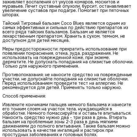
заживляет воспаления от укусов комаров, москитов и
муравьев. Лечит суставные опухоли, бурсит, останавливает
увеличение суставов при подагре. Помогает при пяточных
шпорах.
Тайский Тигровый бальзам Coco Blues является одним из
самых эффективных и сильных по действию препаратов из
всего ряда тайских бальзамов. Бальзам не является
лекарственным препаратом. Хранить в сухом, темном, не
доступном для детей месяцев.
Меры предосторожности: прекратить использование при
появлении покраснения, отека, зуда, раздражения. Не
использовать на поврежденной коже, при экземе,
дерматите. Не допускать попадания на слизистые оболочки.
Только для наружного применения.
Противопоказания: не наносите средство на поврежденные
участки, не допускайте попадания на слизистые оболочки.
Перед использованием проведите тест на аллергию. Не
рекомендуется для детей. Применять только наружно.
Способ применения:
Извлеките кончиками пальцев немного бальзама и нанесите
его тонким слоем на участок тела, нуждающийся в
обработке. Немного помассируйте и оставьте впитываться.
Наносить средство нужно два - три раза в день. Втирать
бальзам на проблемные зоны 2-3 раза в день мягкими
движениями до полного впитывания. Также бальзам можно
использовать в качестве ингаляций и растирок при
простудных заболеваниях и головных болях.