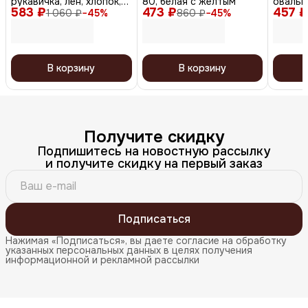
рукавичка, лен, хлопок,
80, белая с желтым
овальна
583 ₽
натуральный цвет
473 ₽
457 ₽
натура
1 060 ₽
−
45
%
860 ₽
−
45
%
В корзину
В корзину
Получите скидку
Подпишитесь на новостную рассылку
и получите скидку на первый заказ
Подписаться
Нажимая «Подписаться», вы даете согласие на обработку
указанных персональных данных в целях получения
информационной и рекламной рассылки