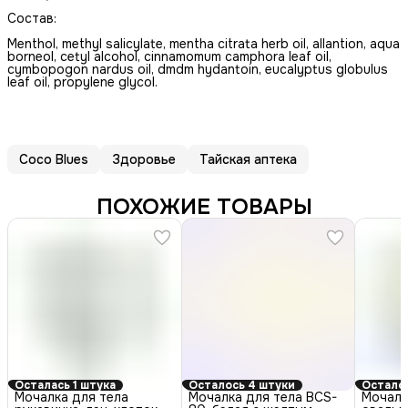
Состав:
Menthol, methyl salicylate, mentha citrata herb oil, allantion, aqua
borneol, cetyl alcohol, cinnamomum camphora leaf oil,
cymbopogon nardus oil, dmdm hydantoin, eucalyptus globulus
leaf oil, propylene glycol.
Coco Blues
Здоровье
Тайская аптека
ПОХОЖИЕ ТОВАРЫ
Осталась 1 штука
Осталось 4 штуки
Осталос
Мочалка для тела
Мочалка для тела BCS-
Мочалк