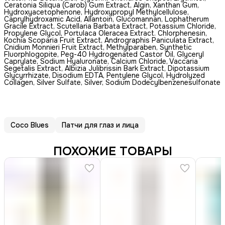
Ceratonia Siliqua (Carob) Gum Extract, Algin, Xanthan Gum,
Hydroxyacetophenone, Hydroxypropyl Methylcellulose,
Caprylhydroxamic Acid, Allantoin, Glucomannan, Lophatherum
Gracile Extract, Scutellaria Barbata Extract, Potassium Chloride,
Propylene Glycol, Portulaca Oleracea Extract. Chlorphenesin,
Kochia Scoparia Fruit Extract, Andrographis Paniculata Extract,
Cnidium Monnieri Fruit Extract, Methylparaben, Synthetic
Fluorphlogopite, Peg-40 Hydrogenated Castor Oil, Glyceryl
Caprylate, Sodium Hyaluronate, Calcium Chloride, Vaccaria
Segetalis Extract, Albizia Julibrissin Bark Extract, Dipotassium
Glycyrrhizate, Disodium EDTA, Pentylene Glycol, Hydrolyzed
Collagen, Silver Sulfate, Silver, Sodium Dodecylbenzenesulfonate
Coco Blues
Патчи для глаз и лица
ПОХОЖИЕ ТОВАРЫ