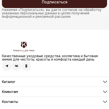
Подписаться
Нажимая «Подписаться», вы даете согласие на обработку
указанных персональных данных в целях получения
информационной и рекламной рассылки
Качественные уходовые средства, косметика и бытовая
химия для чистоты, красоты и комфорта каждый день.
Каталог
Бренды
Волосы
Клиентам
Лицо
О компании
Тело
Реквизиты
Контакты
Макияж
Условия сотрудничества
Бытовая химия
Адрес
Вопросы и ответы
Здоровье