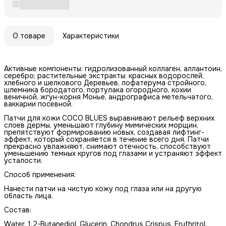
О товаре
Характеристики
Активные компоненты: гидролизованный коллаген, аллантоин,
серебро; растительные экстракты: красных водорослей,
хлебного и шелкового Деревьев, лофатерума стройного,
шлемника бородатого, портулака огородного, кохии
веничной, жгун-корня Монье, андрографиса метельчатого,
ваккарии посевной.
Патчи для кожи COCO BLUES выравнивают рельеф верхних
слоев дермы, уменьшают глубину мимических морщин,
препятствуют формированию новых, создавая лифтинг-
эффект, который сохраняется в течение всего дня. Патчи
прекрасно увлажняют, снимают отечность, способствуют
уменьшению темных кругов под глазами и устраняют эффект
усталости.
Способ применения:
Нанести патчи на чистую кожу под глаза или на другую
область лица.
Состав:
Water, 1,2-Butanediol, Glycerin, Chondrus Crispus, Erythritol,