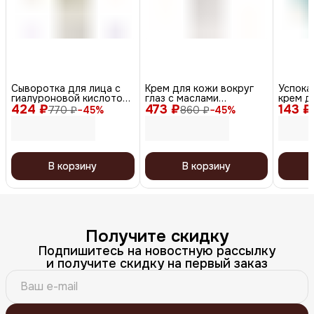
Сыворотка для лица с
Крем для кожи вокруг
Успока
гиалуроновой кислотой
глаз с маслами
крем д
424 ₽
и авокадо, 30 мл
473 ₽
мурумуру и ши, 20 мл
143 ₽
центелл
770 ₽
−
45
%
860 ₽
−
45
%
Cream 
1,5 мл
В корзину
В корзину
Получите скидку
Подпишитесь на новостную рассылку
и получите скидку на первый заказ