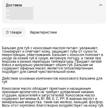
Доставка
О товаре
Характеристики
Бальзам для губ с кокосовым маслом питает, увлажняет,
тонизирует и смягчает кожу, защищает губы от сухости,
микротрещин, обветривания. Бальзам с кокосом поможет в
уходе за кожей губ в сухую, ветреную погоду, а также при
морозах и резких перепадах температуры. Придает легкий
блеск и визуально увеличивает объем губ. Бальзам не
содержит эфирных масел, является гипоаллергенным,
подойдет для самой чувствительной кожи.
Действие основных компонентов кокосового бальзама для
губ
Кокосовое масло обладает приятным и насыщенным
ореховым ароматом и не требует добавления никаких
отдушек, красителей и загустителей. Кокосовое масло
содержит витамины А, В1, В6, Е, С, РР; 8 жирных кислот и
минеральные вещества, такие как железо, кальций, фосфор.
Весь этот комплекс благотворно воздействует на кожу губ,