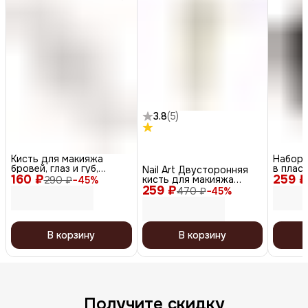
3.8
(
5
)
Кисть для макияжа
Набор 
бровей, глаз и губ,
в плас
Nail Art Двусторонняя
160 ₽
«язычок» малый, дерево,
259 ₽
контей
кисть для макияжа
290 ₽
−
45
%
нейлон, коричневый, 16
кремов
259 ₽
бровей и губ с
470 ₽
−
45
%
см
черный,
колпачком, золотистый
В корзину
В корзину
Получите скидку