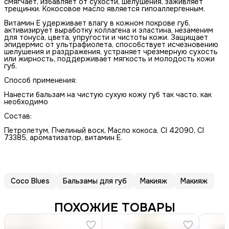
смягчает, избавляет от сухости, шелушения, заживляет
трещинки. Кокосовое масло является гипоаллергенным.
Витамин Е удерживает влагу в кожном покрове губ,
активизирует выработку коллагена и эластина, незаменим
для тонуса, цвета, упругости и чистоты кожи. Защищает
эпидермис от ультрафиолета, способствует исчезновению
шелушения и раздражения, устраняет чрезмерную сухость
или жирность, поддерживает мягкость и молодость кожи
губ.
Способ применения:
Нанести бальзам на чистую сухую кожу губ так часто, как
необходимо
Состав:
Петролетум, Пчелиный воск, Масло кокоса, CI 42090, CI
73385, ароматизатор, витамин Е.
Coco Blues
Бальзамы для губ
Макияж
Макияж
ПОХОЖИЕ ТОВАРЫ