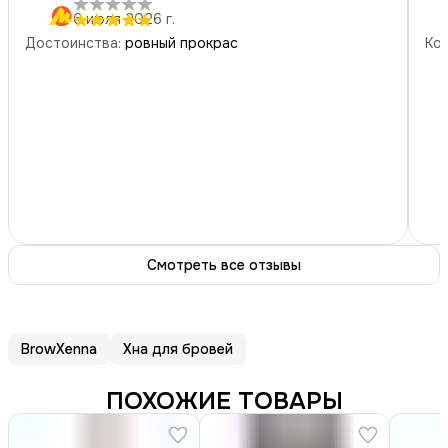
6 июля 2026 г.
3
звезды
0
Достоинства
:
ровный прокрас
Ко
2
звезды
0
1
звезда
0
Смотреть все отзывы
BrowXenna
Хна для бровей
ПОХОЖИЕ ТОВАРЫ