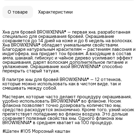
О товаре
Характеристики
Хна для бровей BROWXENNA® — первая хна, разработанная
специально для окрашивания бровей. Окрашивание
сохраняется до 14 дней на коже и до 6 недель на волосках.
Хна BROWXENNA® обладает уникальными свойствами.
Благодаря натуральным красителям — растениям лавсония и
индигофера, хна придает тон бровям. А входящие в состав
амла, шакакай, гибискус и чайное дерево усиливают эффект
окрашивания, дарят волоскам дополнительное питание и
увлажнение. Окрашивание хной BROWXENNA® способно
перекрыть старый татуаж.
В палитре хны для бровей BROWXENNA® — 12 оттенков,
которые можно использовать как в чистом виде, так и
смешивать между собой.
Мастерам, которые часто делают процедуру окрашивания,
удобно использовать BROWXENNA® во флаконе. Носик
флакона позволяет точно дозировать количество хны,
средство расходуется экономично. Кроме того, узкий носик
препятствует попаданию во флакон воздуха. Это дольше
сохраняет полезные свойства хны. Одного флакона хны
BROWXENNA® в среднем хватает на 100 процедур.
#Шатен #105 Морозный каштан