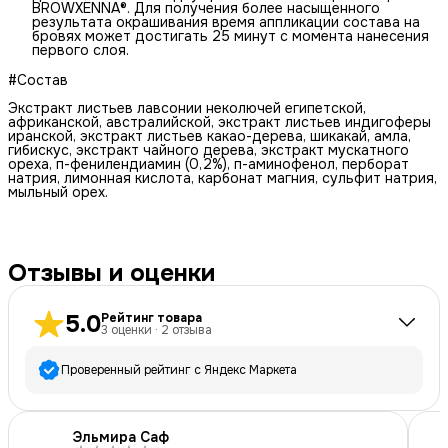
BROWXENNA®. Для получения более насыщенного
результата окрашивания время аппликации состава на
бровях может достигать 25 минут с момента нанесения
первого слоя.
#Состав
Экстракт листьев лавсонии неколючей египетской,
африканской, австралийской, экстракт листьев индигоферы
иранской, экстракт листьев какао-дерева, шикакай, амла,
гибискус, экстракт чайного дерева, экстракт мускатного
ореха, п-фенилендиамин (0,2%), п-аминофенол, перборат
натрия, лимонная кислота, карбонат магния, сульфит натрия,
мыльный орех.
Отзывы и оценки
5.0
Рейтинг товара
3
оценки
·
2
отзыва
Проверенный рейтинг с Яндекс Маркета
5
звёзд
3
Эльмира Саф
4
звезды
0