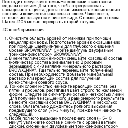
Подходит девушкам с темными волосами с каштаново-
медным отливом. Для того, чтобы отрегулировать
насыщенность цвета, достаточно изменить консистенцию
состава и количество нанесенных слоев. Чаще всего,
оттенок используется в чистом виде. С помощью оттенка
Шатен #105 можно перекрыть старый татуаж.
#Способ применения
Очистите область бровей от макияжа при помощи
мицеллярной воды. Подготовьте брови к окрашиванию
при помощи шампуня-пены для глубокого очищения
бровей BROWXENNA®. Смойте шампунь двухфазным
тоником-фиксатором BROWXENNA®.
В неметаллической ёмкости смешайте красящий состав
(количество состава эквивалентно 2 рисовым
зернышкам) с 4-8 каплями минерального раствора
BROWXENNA®. Тщательно перемешайте полученный
состав. При необходимости добавьте минеральный
раствор или красящий состав для получения
консистенции соевого соуса.
Тонким слоем кистью нанесите красящий состав, без
пятен и пробелов, растягивая цвет строго по желаемой
форме. Следите за симметричностью и четкостью линий.
Для получения насыщенного и равномерного результата
нанесите красящий состав BROWXENNA®. в несколько
слоев. Обязательно дождитесь полного высыхания
предыдущего слоя (≈1–3 минуты), прежде чем наносить
следующий.
После полного высыхания последнего слоя (≈ 5–10
минут) увлажните состав и снимите с бровей ватным
диском, смоченным двухфазным тоником-фиксатором