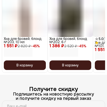
Хна для бровей, блонд
Хна для бровей, блонд
5.0
(
1
)
№203, 10 мл
№202, 6 г
Хна дл
1 551 ₽
1 386 ₽
№101, 
2 820 ₽
−
45
%
2 520 ₽
−
45
%
1 551 
В корзину
В корзину
Получите скидку
Подпишитесь на новостную рассылку
и получите скидку на первый заказ