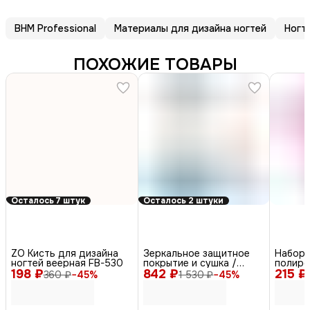
BHM Professional
Материалы для дизайна ногтей
Ногт
ПОХОЖИЕ ТОВАРЫ
Осталось 7 штук
Осталось 2 штуки
ZO Кисть для дизайна
Зеркальное защитное
Набор 
ногтей веерная FB-530
покрытие и сушка /
полиро
198 ₽
842 ₽
Glossy Top & Dry, 12,5 мл
215 ₽
360 ₽
−
45
%
1 530 ₽
−
45
%