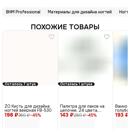
BHM Professional
Материалы для дизайна ногтей
Ногт
ПОХОЖИЕ ТОВАРЫ
Осталось 7 штук
Осталась 1 штука
ZO Кисть для дизайна
Палитра для лаков на
Ванноч
ногтей веерная FB-530
цепочке, 24 цвета,
голубо
198 ₽
143 ₽
белый
193 ₽
360 ₽
−
45
%
260 ₽
−
45
%