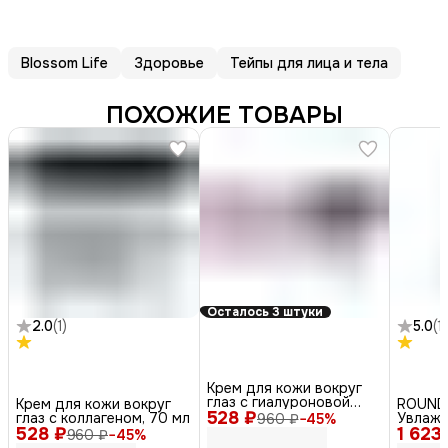
Blossom Life
Здоровье
Тейпы для лица и тела
ПОХОЖИЕ ТОВАРЫ
Осталось 3 штуки
2.0
(
1
)
5.0
(
1
)
Крем для кожи вокруг
глаз с гиалуроновой
Крем для кожи вокруг
ROUND
528 ₽
кислотой, 70 мл
глаз с коллагеном, 70 мл
Увлажн
960 ₽
−
45
%
528 ₽
1 623
для ли
960 ₽
−
45
%
lotion,