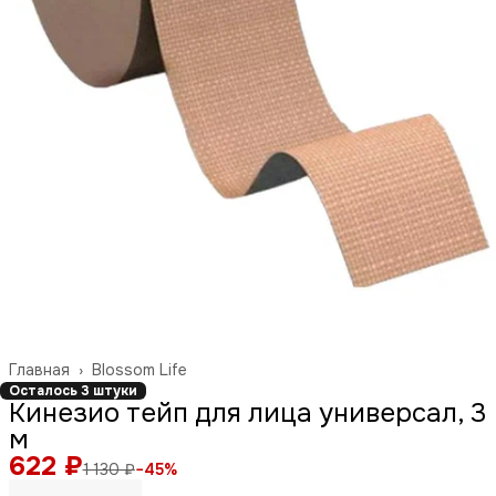
Главная
›
Blossom Life
Осталось 3 штуки
Кинезио тейп для лица универсал, 3
м
622 ₽
1 130 ₽
−
45
%