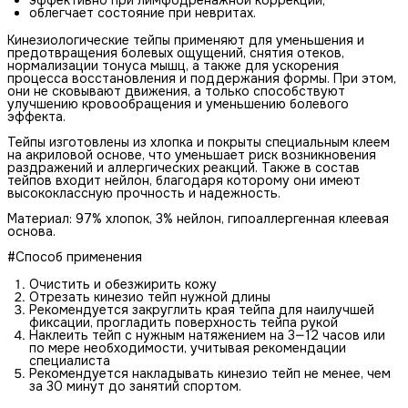
эффективно при лимфодренажной коррекции;
облегчает состояние при невритах.
Кинезиологические тейпы применяют для уменьшения и
предотвращения болевых ощущений, снятия отеков,
нормализации тонуса мышц, а также для ускорения
процесса восстановления и поддержания формы. При этом,
они не сковывают движения, а только способствуют
улучшению кровообращения и уменьшению болевого
эффекта.
Тейпы изготовлены из хлопка и покрыты специальным клеем
на акриловой основе, что уменьшает риск возникновения
раздражений и аллергических реакций. Также в состав
тейпов входит нейлон, благодаря которому они имеют
высококлассную прочность и надежность.
Материал: 97% хлопок, 3% нейлон, гипоаллергенная клеевая
основа.
#Способ применения
Очистить и обезжирить кожу
Отрезать кинезио тейп нужной длины
Рекомендуется закруглить края тейпа для наилучшей
фиксации, прогладить поверхность тейпа рукой
Наклеить тейп с нужным натяжением на 3—12 часов или
по мере необходимости, учитывая рекомендации
специалиста
Рекомендуется накладывать кинезио тейп не менее, чем
за 30 минут до занятий спортом.