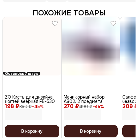
ПОХОЖИЕ ТОВАРЫ
Осталось 7 штук
ZO Кисть для дизайна
Маникюрный набор
Салфет
ногтей веерная FB-530
A802, 2 предмета
безвор
198 ₽
270 ₽
209 
перфор
360 ₽
−
45
%
490 ₽
−
45
%
контей
голубо
В корзину
В корзину