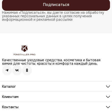
Подписаться
Нажимая «Подписаться», вы даете согласие на обработку
указанных персональных данных в целях получения
информационной и рекламной рассылки
Качественные уходовые средства, косметика и бытовая
химия для чистоты, красоты и комфорта каждый день.
Каталог
Бренды
Волосы
Клиентам
Лицо
О компании
Тело
Реквизиты
Контакты
Макияж
Условия сотрудничества
Бытовая химия