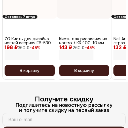
Осталось 7 штук
Осталос
ZO Кисть для дизайна
Кисть для рисования на
Nail Ar
ногтей веерная FB-530
ногтях / KR-100, 10 мм
страз 
198 ₽
143 ₽
132 ₽
360 ₽
−
45
%
260 ₽
−
45
%
В корзину
В корзину
Получите скидку
Подпишитесь на новостную рассылку
и получите скидку на первый заказ