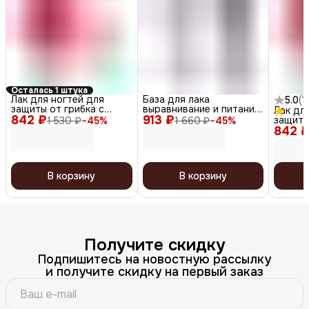
Осталась 1 штука
Лак для ногтей для
База для лака
5.0
(
1
)
защиты от грибка с
выравнивание и питание
Лак дл
842 ₽
активатором роста /
913 ₽
с кератином / Rich Ridge
защиты
1 530 ₽
−
45
%
1 660 ₽
−
45
%
Antifungal Nail Polish 02,
Filler Base, 12,5 мл
842 
актива
бежевый, 12,5 мл
Antifung
розовы
12,5 мл
В корзину
В корзину
Получите скидку
Подпишитесь на новостную рассылку
и получите скидку на первый заказ