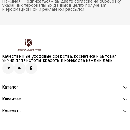
Нажимая «Подписаться», вы даете согласие на обработку
указанных персональных данных в целях получения
информационной и рекламной рассылки
Качественные уходовые средства, косметика и бытовая
химия для чистоты, красоты и комфорта каждый день.
Каталог
Бренды
Волосы
Клиентам
Лицо
О компании
Тело
Реквизиты
Контакты
Макияж
Условия сотрудничества
Бытовая химия
Адрес
Вопросы и ответы
Здоровье
г. Москва, Анненский проезд, д.1 стр. 20
Способы оплаты
Распродажа
Телефон
Заказы и доставка
8 (800) 200-18-85