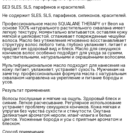
БЕЗ SLES, SLS, парафинов и красителей.
Не содержит SLES, SLS, парафинов, силиконов, красителей.
Профессиональное масло SQUALANE THERAPY от Beon на
основе 100% натурального растительного сквалана имеет
легкую текстуру, моментально впитывается, оставляя кожу
мягкой и шелковистой, сглаживает поврежденные чешуйки
волоса. Масло без утяжеления мгновенно восстанавливает
структуру волос любого типа, глубоко увлажняет, питает и
придает им здоровый вид и блеск. Масло для секущихся
кончиков волос особенно подойдет для ухода за сухими,
чувствительными, натуральными и окрашенными волосами.
Мультифункциональное масло подходит для нанесения на
кожу: питает, увлажняет, устраняет сухость. Мужчинам на
заметку: профессиональная формула масла с натуральным
скваланом направлена на укрепление и питание бороды и
усов.
Результат применения:
Волосы послушные и мягкие на ощупь. Здоровый блеск и
сияние. Легкое расчесывание. Регулярное использование
устраняет проблему секущихся кончиков. Кожа мягкая и
упругая без чувства сухости и стянутости. Окутана
деликатным ароматом нероли, иланг-иланга и белых
цветов. Ухоженные борода и усы с приятным ароматом и
блеском.
Способ применения: