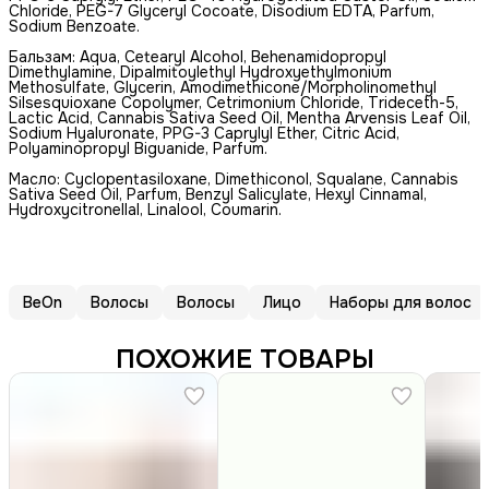
Chloride, PEG-7 Glyceryl Cocoate, Disodium EDTA, Parfum,
Sodium Benzoate.
Бальзам: Aqua, Cetearyl Alcohol, Behenamidopropyl
Dimethylamine, Dipalmitoylethyl Hydroxyethylmonium
Methosulfate, Glycerin, Amodimethicone/Morpholinomethyl
Silsesquioxane Copolymer, Cetrimonium Chloride, Trideceth-5,
Lactic Acid, Cannabis Sativa Seed Oil, Mentha Arvensis Leaf Oil,
Sodium Hyaluronate, PPG-3 Caprylyl Ether, Citric Acid,
Polyaminopropyl Biguanide, Parfum.
Масло: Cyclopentasiloxane, Dimethiconol, Squalane, Cannabis
Sativa Seed Oil, Parfum, Benzyl Salicylate, Hexyl Cinnamal,
Hydroxycitronellal, Linalool, Сoumarin.
BeOn
Волосы
Волосы
Лицо
Наборы для волос
ПОХОЖИЕ ТОВАРЫ