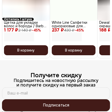
Осталась 1 штука
Щетка для укладки
White Line Салфетки
Dewal 
волос и бороды / Barber
одноразовые для
окраши
1 177 ₽
Style CO-28, коричневый
237 ₽
косметических
188 ₽
DBHS7
2 140 ₽
−
45
%
430 ₽
−
45
%
процедур, 8 х 40 см,
black/t
белый, 100 шт.
чёрный
В корзину
В корзину
Получите скидку
Подпишитесь на новостную рассылку
и получите скидку на первый заказ
Подписаться