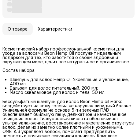
О товаре
Характеристики
Косметический набор профессиональной косметики для
ухода за волосами Beon Hemp Oil послужит идеальным
подарком для тех, кто заботится о своем здоровье и
окружающем мире, ценит все натуральное и органическое.
Состав набора:
Шампунь для волос Hemp Oil Укрепление и увлажнение,
400 мл;
Бальзам для волос питательный, 200 мл;
Масло сквалановое для волос и тела, 50 мл.
Бессульфатный шампунь для волос Beon Hemp oil мягко
воздействует на кожу головы, не нарушая липидный баланс.
Уникальная формула на основе 5-ти зеленых ПАВ
обеспечивает обильную пену, деликатное и качественное
очищение волос. Гиалуроновая кислота обеспечивает
ультра увлажнение, восстановление и укрепление структуры
волос, делая их заметно более плотными и ухоженными.
ОМЕГА 3 укрепляет волосы, помогает предупредить
ломкость и появление секущихся кончиков. Комплекс