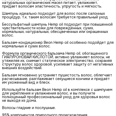
натуральных органических масел питает, увлажняет,
придает волосам эластичность, упругость и мягкость.
Шампунь идеально подходит для волос после салонных
процедур, т.к. таким волосам требуется правильный уход.
Бессульфатный шампунь Hemp oil подходит при повышенной
чувствительности кожи для повреждённых, сухих,
нормальных, натуральных, обесцвеченных или окрашенных
волос.
Бальзам-кондиционер Beon Hemp oil особенно подойдет для
нормальных и сухих волос.
Формула органического бальзама Hemp oil, обогащенного
ГИАЛУРОНОВАЙ КИСЛОТОЙ, активно увлажняет волосы, не
утяжеляя их, снимает статическое электричество, сохраняя
структуру волос здоровой, усиливает защиту от негативных
внешних воздействий.
Бальзам мгновенно устраняет пушистость волос, облегчает
расчесывание, разглаживает секущиеся кончики и придаёт
им ухоженный вид и блеск.
Используйте бальзам Beon Hemp oil в комплексе с шампунем
для укрепления и увлажнения волос, и вы получите
полноценный профессиональный уход для здоровья волос
не выходя из дома.
Волосы гладкие и послушные.
95% компонентов природного происхождения.