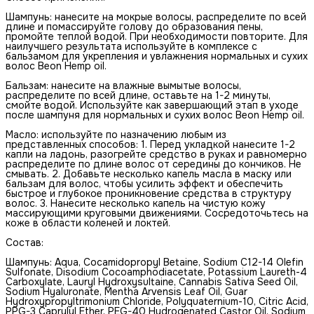
Шампунь: нанесите на мокрые волосы, распределите по всей
длине и помассируйте голову до образования пены,
промойте теплой водой. При необходимости повторите. Для
наилучшего результата используйте в комплексе с
бальзамом для укрепления и увлажнения нормальных и сухих
волос Beоn Hemp oil.
Бальзам: нанесите на влажные вымытые волосы,
распределите по всей длине, оставьте на 1-2 минуты,
смойте водой. Используйте как завершающий этап в уходе
после шампуня для нормальных и сухих волос Beоn Hemp oil.
Масло: используйте по назначению любым из
представленных способов: 1. Перед укладкой нанесите 1-2
капли на ладонь, разогрейте средство в руках и равномерно
распределите по длине волос от середины до кончиков. Не
смывать. 2. Добавьте несколько капель масла в маску или
бальзам для волос, чтобы усилить эффект и обеспечить
быстрое и глубокое проникновение средства в структуру
волос. 3. Нанесите несколько капель на чистую кожу
массирующими круговыми движениями. Сосредоточьтесь на
коже в области коленей и локтей.
Состав:
Шампунь: Aqua, Cocamidopropyl Betaine, Sodium С12-14 Olefin
Sulfonate, Disodium Cocoamphodiacetate, Potassium Laureth-4
Carboxylate, Lauryl Hydroxysultaine, Cannabis Sativa Seed Oil,
Sodium Hyaluronate, Mentha Arvensis Leaf Oil, Guar
Hydroxypropyltrimonium Chloride, Polyquaternium-10, Citric Acid,
PPG-3 Caprylyl Ether, PEG-40 Hydrogenated Сastor Oil, Sodium