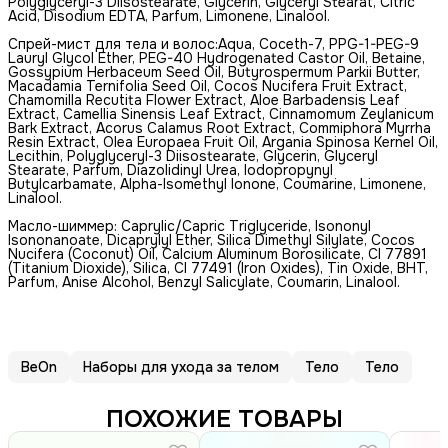
Polyglyceryl-3 Diisostearate, Glycerin, Glyceryl Stearat, Citric
Acid, Disodium EDTA, Parfum, Limonene, Linalool.
Спрей-мист для тела и волос:Aqua, Coceth-7, PPG-1-PEG-9
Lauryl Glycol Ether, PEG-40 Hydrogenated Castor Oil, Betaine,
Gossypium Herbaceum Seed Oil, Butyrospermum Parkii Butter,
Macadamia Ternifolia Seed Oil, Cocos Nucifera Fruit Extract,
Chamomilla Recutita Flower Extract, Aloe Barbadensis Leaf
Extract, Camellia Sinensis Leaf Extract, Cinnamomum Zeylanicum
Bark Extract, Acorus Calamus Root Extract, Commiphora Myrrha
Resin Extract, Olea Europaea Fruit Oil, Argania Spinosa Kernel Oil,
Lecithin, Polyglyceryl-3 Diisostearate, Glycerin, Glyceryl
Stearate, Parfum, Diazolidinyl Urea, Iodopropynyl
Butylcarbamate, Alpha-Isomethyl Ionone, Coumarine, Limonene,
Linalool.
Масло-шиммер: Caprylic/Capric Triglyceride, Isononyl
Isononanoate, Dicaprylyl Ether, Silica Dimethyl Silylate, Cocos
Nucifera (Coconut) Oil, Calcium Aluminum Borosilicate, CI 77891
(Titanium Dioxide), Silica, CI 77491 (Iron Oxides), Tin Oxide, BHT,
Parfum, Anise Alcohol, Benzyl Salicylate, Coumarin, Linalool.
BeOn
Наборы для ухода за телом
Тело
Тело
ПОХОЖИЕ ТОВАРЫ