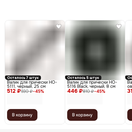
Осталось 7 штук
Осталось 5 штук
Ос
Валик для прически HO-
Валик для прически HO-
Ва
5111, черный, 25 см
5116 Black, черный, 8 см
о
512 ₽
446 ₽
3
br
930 ₽
−
45
%
810 ₽
−
45
%
18
В корзину
В корзину