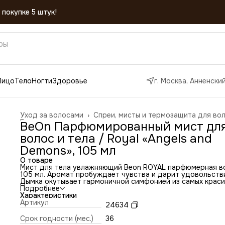
 покупке 5 штук!
Лицо
Тело
Ногти
Здоровье
г. Москва, Анненский
Уход за волосами
›
Спреи, мисты и термозащита для во
Главная
›
BeOn Парфюмированный мист дл
волос и тела / Royal «Angels and
Demons», 105 мл
О товаре
Мист для тела увлажняющий Beon ROYAL парфюмерная в
105 мл. Аромат пробуждает чувства и дарит удовольств
Дымка окутывает гармоничной симфонией из самых крас
парфюмерных нот, создающих загадочную ауру вокруг:
Подробнее
чайный лист, клюква, лимон, грейпфрут, жасмин, пион, во
Характеристики
лилия, роза, белый мускус, пачули и ваниль.
Артикул
24634
Увлажняющий спрей подходит для любого типа кожи и м
использоваться на любых участках тела и волос. Спрей
Срок годности (мес.)
36
освежающий распыляется облаком, которое равномерно