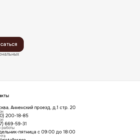
саться
ональных
акты
сква, Анненский проезд, д.1 стр. 20
он
00) 200-18-85
он
7) 669-59-31
 работы
дельник-пятница с 09:00 до 18:00
чта