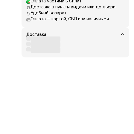
Оплата частями в Сплит
Доставка в пункты выдачи или до двери
.
Удобный возврат
ел.
Оплата — картой, СБП или наличными
жит
Доставка
иму
 и
ма и
ii
s
gania
erin,
e,