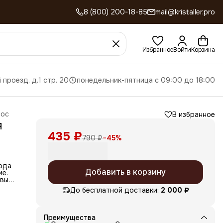
8 (800) 200-18-85
mail@kristaller.pro
Избранное
Войти
Корзина
 проезд, д.1 стр. 20
понедельник-пятница с 09:00 до 18:00
лос
В избранное
я
435 ₽
790 ₽
−
45
%
ода
Добавить в корзину
ие.
ивых
До бесплатной доставки:
2 000 ₽
дяная
ожет
Преимущества