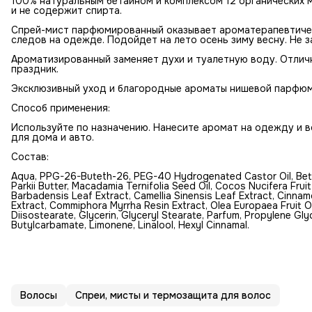
100% натуральным бетаином и комплексом 12 органических 
и не содержит спирта.
Спрей-мист парфюмированный оказывает ароматерапевтичес
следов на одежде. Подойдет на лето осень зиму весну. Не з
Ароматизированный заменяет духи и туалетную воду. Отлич
праздник.
Эксклюзивный уход и благородные ароматы нишевой парфюм
Способ применения:
Используйте по назначению. Нанесите аромат на одежду и 
для дома и авто.
Состав:
Aqua, PPG-26-Buteth-26, PEG-40 Hydrogenated Castor Oil, Be
Parkii Butter, Macadamia Ternifolia Seed Oil, Cocos Nucifera Frui
Barbadensis Leaf Extract, Camellia Sinensis Leaf Extract, Cinn
Extract, Commiphora Myrrha Resin Extract, Olea Europaea Fruit Oil
Diisostearate, Glycerin, Glyceryl Stearate, Parfum, Propylene Gly
Butylcarbamate, Limonene, Linalool, Hexyl Сinnamal.
Волосы
Спреи, мисты и термозащита для волос