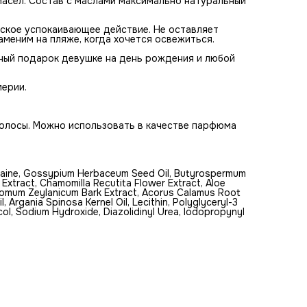
масел. Состав с маслами максимально натуральный
кое успокаивающее действие. Не оставляет
аменим на пляже, когда хочется освежиться.
ный подарок девушке на день рождения и любой
ерии.
волосы. Можно использовать в качестве парфюма
taine, Gossypium Herbaceum Seed Oil, Butyrospermum
t Extract, Chamomilla Recutita Flower Extract, Aloe
amomum Zeylanicum Bark Extract, Acorus Calamus Root
, Argania Spinosa Kernel Oil, Lecithin, Polyglyceryl-3
col, Sodium Hydroxide, Diazolidinyl Urea, Iodopropynyl