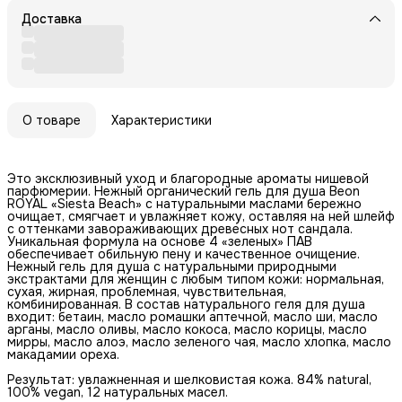
Доставка
О товаре
Характеристики
Это эксклюзивный уход и благородные ароматы нишевой
парфюмерии. Нежный органический гель для душа Beon
ROYAL «Siesta Beach» с натуральными маслами бережно
очищает, смягчает и увлажняет кожу, оставляя на ней шлейф
с оттенками завораживающих древесных нот сандала.
Уникальная формула на основе 4 «зеленых» ПАВ
обеспечивает обильную пену и качественное очищение.
Нежный гель для душа с натуральными природными
экстрактами для женщин с любым типом кожи: нормальная,
сухая, жирная, проблемная, чувствительная,
комбинированная. В состав натурального геля для душа
входит: бетаин, масло ромашки аптечной, масло ши, масло
арганы, масло оливы, масло кокоса, масло корицы, масло
мирры, масло алоэ, масло зеленого чая, масло хлопка, масло
макадамии ореха.
Результат: увлажненная и шелковистая кожа. 84% natural,
100% vegan, 12 натуральных масел.