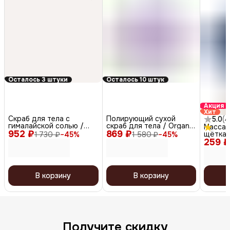
Осталось 3 штуки
Осталось 10 штук
Акция
Хит
Скраб для тела с
Полирующий сухой
5.0
(
4
гималайской солью /
скраб для тела / Organic
Массаж
952 ₽
Pink Grapefruit
869 ₽
Berry Polish
щётка 
1 730 ₽
−
45
%
1 580 ₽
−
45
%
259 ₽
головы
В корзину
В корзину
Получите скидку