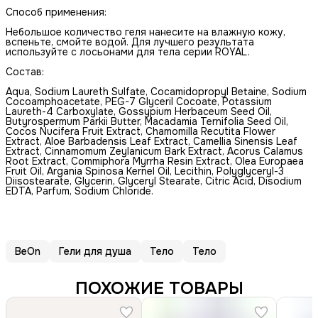
Способ применения:
Небольшое количество геля нанесите на влажную кожу,
вспеньте, смойте водой. Для лучшего результата
используйте с лосьонами для тела серии ROYAL.
Состав:
Aqua, Sodium Laureth Sulfate, Cocamidopropyl Betaine, Sodium
Cocoamphoacetate, PEG-7 Glyceril Cocoate, Potassium
Laureth-4 Carboxylate, Gossypium Herbaceum Seed Oil,
Butyrospermum Parkii Butter, Macadamia Ternifolia Seed Oil,
Cocos Nucifera Fruit Extract, Chamomilla Recutita Flower
Extract, Aloe Barbadensis Leaf Extract, Camellia Sinensis Leaf
Extract, Cinnamomum Zeylanicum Bark Extract, Acorus Calamus
Root Extract, Commiphora Myrrha Resin Extract, Olea Europaea
Fruit Oil, Argania Spinosa Kernel Oil, Lecithin, Polyglyceryl-3
Diisostearate, Glycerin, Glyceryl Stearatе, Citric Acid, Disodium
EDTA, Parfum, Sodium Chloride.
BeOn
Гели для душа
Тело
Тело
ПОХОЖИЕ ТОВАРЫ