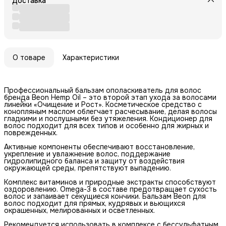
Доставка
О товаре
Характеристики
Профессиональный бальзам ополаскиватель для волос
бренда Beon Hemp Oil – это второй этап ухода за волосами
линейки «Очищение и Рост». Косметическое средство с
конопляным маслом облегчает расчесывание, делая волосы
гладкими и послушными без утяжеления. Кондиционер для
волос подходит для всех типов и особенно для жирных и
поврежденных.
Активные компоненты обеспечивают восстановление,
укрепление и увлажнение волос, поддержание
гидролипидного баланса и защиту от воздействия
окружающей среды, препятствуют выпадению.
Комплекс витаминов и природные экстракты способствуют
оздоровлению. Omega-3 в составе предотвращает сухость
волос и запаивает секущиеся кончики. Бальзам Beon для
волос подходит для прямых, кудрявых и вьющихся
окрашенных, мелированных и осветленных.
Рекомендуется использовать в комплексе с бессульфатным