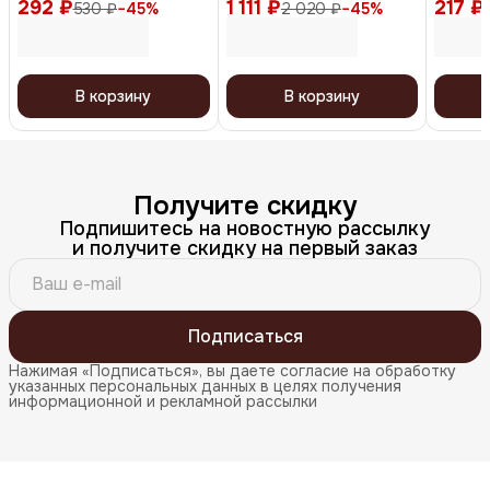
292 ₽
мытья волос и кожи
1 111 ₽
широкая / Banana Black
217 ₽
бальза
530 ₽
−
45
%
2 020 ₽
−
45
%
головы, зеленый
BNN82, черный
В корзину
В корзину
Получите скидку
Подпишитесь на новостную рассылку
и получите скидку на первый заказ
Подписаться
Нажимая «Подписаться», вы даете согласие на обработку
указанных персональных данных в целях получения
информационной и рекламной рассылки