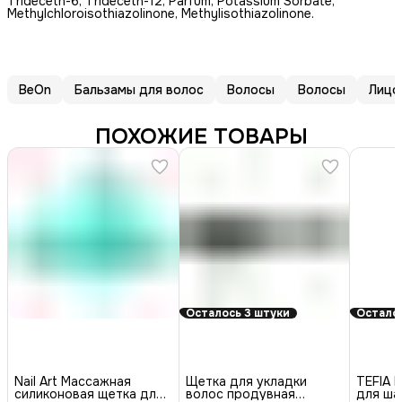
Trideceth-6, Trideceth-12, Parfum, Potassium Sorbate,
Methylchloroisothiazolinone, Methylisothiazolinone.
BeOn
Бальзамы для волос
Волосы
Волосы
Лицо
ПОХОЖИЕ ТОВАРЫ
Осталось 3 штуки
Осталос
Nail Art Массажная
Щетка для укладки
TEFIA 
силиконовая щетка для
волос продувная
для ша