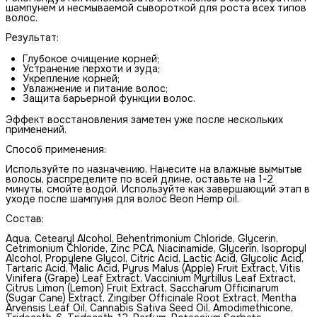
шампунем и несмываемой сывороткой для роста всех типов
волос.
Результат:
Глубокое очищение корней;
Устранение перхоти и зуда;
Укрепление корней;
Увлажнение и питание волос;
Защита барьерной функции волос.
Эффект восстановления заметен уже после нескольких
применений.
Способ применения:
Используйте по назначению. Нанесите на влажные вымытые
волосы, распределите по всей длине, оставьте на 1-2
минуты, смойте водой. Используйте как завершающий этап в
уходе после шампуня для волос Beоn Hemp oil.
Состав:
Aqua, Cetearyl Alcohol, Behentrimonium Chloride, Glycerin,
Cetrimonium Chloride, Zinc PCA, Niacinamide, Glycerin, Isopropyl
Alcohol, Propylene Glycol, Citric Acid, Lactic Acid, Glycolic Acid,
Tartaric Acid, Malic Acid, Pyrus Malus (Apple) Fruit Extract, Vitis
Vinifera (Grape) Leaf Extract, Vaccinium Myrtillus Leaf Extract,
Citrus Limon (Lemon) Fruit Extract, Saccharum Officinarum
(Sugar Cane) Extract, Zingiber Officinale Root Extract, Mentha
Arvensis Leaf Oil, Cannabis Sativa Seed Oil, Amodimethicone,