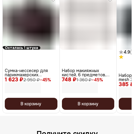
Осталась 1 штука
4.9
(
9
Сумка-нессесер для
Набор макияжных
парикмахерских
кистей, 6 предметов,
Набор 
1 623 ₽
инструментов C6-17,
748 ₽
серебристый
mesh 3 
2 950 ₽
−
45
%
1 360 ₽
−
45
%
чёрный
385 ₽
В корзину
В корзину
Получите скидку