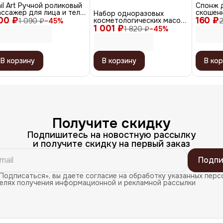
il Art Ручной роликовый
Спонж 
ссажер для лица и тела
скошенн
Набор одноразовых
00 ₽
4D Massager XC-119,
160 ₽
розовы
косметологических масок
1 090 ₽
−
45
%
еребристый
1 001 ₽
с воротом, 100 шт
1 820 ₽
−
45
%
В корзину
В корзину
В кор
Получите скидку
Подпишитесь на новостную рассылку
и получите скидку на первый заказ
Подпи
Подписаться», вы даете согласие на обработку указанных перс
целях получения информационной и рекламной рассылки