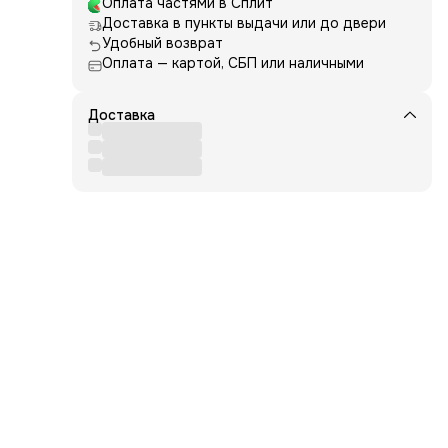
Оплата частями в Сплит
щает
Доставка в пункты выдачи или до двери
ние
Удобный возврат
ивает
Оплата — картой, СБП или наличными
бщее
Доставка
мяты
орые
ента
т
r,
e,
lene