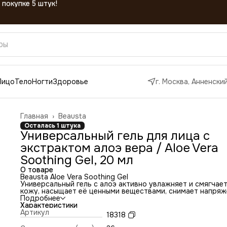
Лицо
Тело
Ногти
Здоровье
г. Москва, Анненский
Главная
›
Beausta
Осталась 1 штука
Универсальный гель для лица с
экстрактом алоэ вера / Aloe Vera
Soothing Gel, 20 мл
О товаре
Beausta Aloe Vera Soothing Gel
Универсальный гель с алоэ активно увлажняет и смягчае
кожу, насыщает её ценными веществами, снимает напряж
и стресс, защищает от негативных факторов, омолаживае
Подробнее
восстанавливает.
Характеристики
#Активные ингредиенты
Артикул
18318
Гидролат алоэ активно восстанавливает здоровье кожи,
обогащает её влагой и нормализует клеточные процессы.