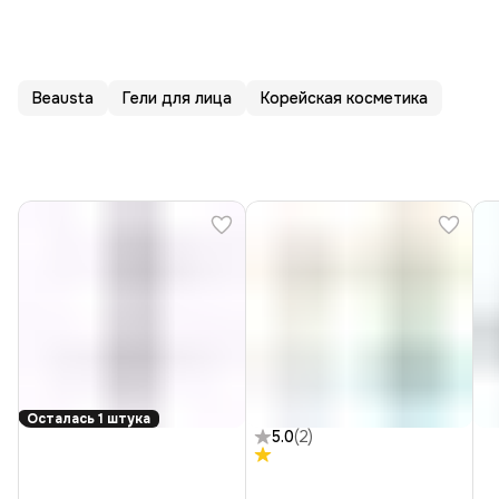
Beausta
Гели для лица
Корейская косметика
Осталась 1 штука
5.0
(
2
)