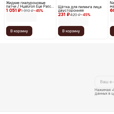
Жидкие гиалуроновые
Na
патчи / Hyaluron Eye Patch,
ма
Щётка для пилинга лица
1 051 ₽
30 мл
6
/ 
двусторонняя
1 910 ₽
−
45
%
с
231 ₽
420 ₽
−
45
%
В корзину
В корзину
Нажимая «
данных в 