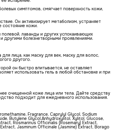
 её испарение.
Glycol,Anhydroxylitol, Xylitol, Glucose, Thymus Vulgaris (Thy
Extract, Salvia Officinalis (Sage) Leaf Extract, Rosmarinus
болевых симптомов, смягчает поверхность кожи,
Officinalis (Rosemary) Extract, Mentha Arvensis Leaf Extract,
Lavandula Angustifolia (Lavender) Extract, Jasminum Officina
(Jasmine) Extract, Borago Officinalis Extract, Anthemis Nobili
твие. Он активизирует метаболизм, устраняет
Flower Extract.
е состояние кожи.
 полевой, лаванды и других успокаивающих
 и другими болезнетворными проявлениями.
ля лица, как маску для век, маску для волос,
огого другого.
орой он быстро впитывается, не оставляет
оляет использовать гель в любой обстановке и при
нее очищенной коже лица или тела. Дайте средству
едство подходит для ежедневного использования.
romethamine, Fragrance, Caprylyl Glycol, Sodium
side, Butylene Glycol,Anhydroxylitol, Xylitol, Glucose,
xtract, Rosmarinus Officinalis (Rosemary) Extract,
Extract, Jasminum Officinale (Jasmine) Extract, Borago