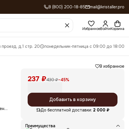
8 (800) 200-18-85
mail@kristaller.pro
Избранное
Войти
Корзина
 проезд, д.1 стр. 20
понедельник-пятница с 09:00 до 18:00
В избранное
237 ₽
430 ₽
−
45
%
Добавить в корзину
т
ения
До бесплатной доставки:
2 000 ₽
т и
Преимущества