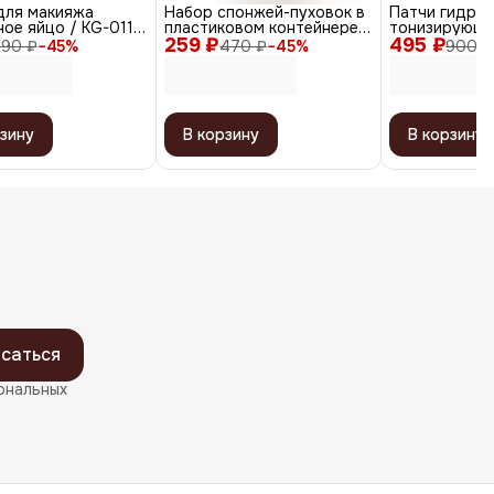
для макияжа
Набор спонжей-пуховок в
Патчи гидро
ое яйцо / KG-011,
пластиковом контейнере
тонизирующи
й
259 ₽
для сухих и кремовых
495 ₽
экстрактом ж
290 ₽
−
45
%
470 ₽
−
45
%
900 ₽
текстур, черный, 6 шт.
шт.
зину
В корзину
В корзину
саться
ональных