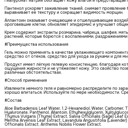
Гиалуронат натрия обогащает кожу влагой и предотвращает
Пантенол ускоряет заживление тканей, снимает проявление 
выравнивает её текстуру и сокращает видимость морщин.
Аллантоин оказывает очищающее и отшелушивающее воздейс
ороговевшие клетки, обновляет эпидермис и улучшает обще
Крем содержит экстракты розмарина, чабреца, шалфея, мяты
растений, которые борются с воспалениями, раздражениями
#Преимущества использования
Гель можно применять в качестве увлажняющего компонента д
средство от отёков, средство для ухода за руками и для мн
Продукт имеет лёгкую гелевую консистенцию, благодаря кот
ощущения жирности и не утяжеляет кожу. Это свойство позв
различных обстоятельствах.
#Способ применения
Извлеките немного геля и равномерно распределите по зара
хорошо впитаться. Используйте по мере необходимости. Ср
#Состав
Aloe Barbadensis Leaf Water, 1,2-Hexanediol, Water, Carbomer, T
Hyaluronate, Panthenol, Allantoin, Ethylhexylglycerin, Xylitylgluco
Thymus Vulgaris (Thyme) Extract, Salvia Officinalis (Sage) Leaf E
Mentha Arvensis Leaf Extract, Lavandula Angustifolia (Lavender) 
Officinalis Extract, Anthemis Nobilis Flower Extract.