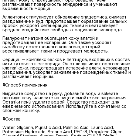
разглаживают поверхность эпидермиса и уменьшают
выраженность морщин,
Аллантоин стимулирует обновление эпидермиса, снимает
раздражение и зуд, предотвращает образование сальных
пробок, ускоряет регенерацию тканей и нейтрализует
вредное воздействие свободных радикалов кислорода.
Гиалуронат натрия обогащает кожу влагой и
предотвращает её испарение. Она также ускоряет
выработку естественного коллагена, который
восстанавливает ткани и продлевает молодость.
Серицин — комплекс белков и пептидов, входящих в состав
нити тутового шелкопряда. Он отшелушивает ороговевшие
клетки кожи, предотвращает испарение влаги, успокаивает
раздражения, ускоряет заживление повреждённых тканей и
разглаживает морщины.
#Способ применения
Выдавите средство на руку, добавьте воды и взбейте
плотную пену, нанесите на лицо и смойте все загрязнения.
Остатки пены удалите водой. Средство подходит для
ежедневного использования. Используйте в сочетании со
спонжем конняку.
#Состав
Water, Glycerin, Myristic Acid, Palmitic Acid, Lauric Acid,
Potassium Hydroxide, Stearic Acid, PEG-8, Propylene Glycol,
Glyceryl Stearate, Alcohol Denat., Sodium C14-16 Olefin