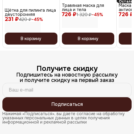
Осталос
Травяная маска для
Маска 
лица и тела
антиок
Щётка для пилинга лица
726 ₽
726 ₽
компле
двусторонняя
1 320 ₽
−
45
%
типов к
231 ₽
420 ₽
−
45
%
Vita Ma
В корзину
В корзину
Получите скидку
Подпишитесь на новостную рассылку
и получите скидку на первый заказ
Подписаться
Нажимая «Подписаться», вы даете согласие на обработку
указанных персональных данных в целях получения
информационной и рекламной рассылки