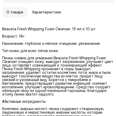
О товаре
Характеристики
Beausta Fresh Whipping Foam Cleanser, 15 мл x 10 шт
Возраст: 18+
Назначение: глубокое и мягкое очищение, увлажнение
Тип кожи: для всех типов кожи
Пенка-сливки для умывания Beausta Fresh Whipping Foam
Cleanser очищает кожу, выводит загрязнения, улучшает цвет
лица, оставляет освежающий и тонизирующий эффект.
Пенка Fresh Whipping проникает в поры, выводит
загрязнения, удаляет остатки косметики, пота, жира и пыли,
выводит токсические вещества из клеток, придёт лицу
свежий и ухоженный вид. Борется с микробами и
бактериями, предотвращает развитие инфекций, снимает
воспаления, улучшает кровообращение. Средство создаёт
обильную пену из одной маленькой горошины, благодаря
этому пенки хватит надолго.
#Активные ингредиенты
Комплекс жирных кислот: пенка содержит стеариновую,
лауриновую и миристиновую жирные кислоты, которые
питают кожу, отшелушивают ороговевшие ткани,