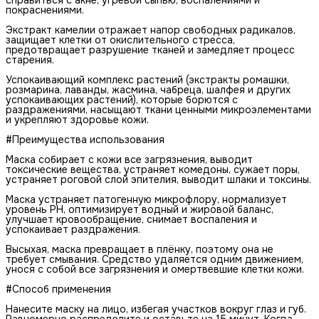
покраснениями.
Экстракт камелии отражает напор свободных радикалов,
защищает клетки от окислительного стресса,
предотвращает разрушение тканей и замедляет процесс
старения.
Успокаивающий комплекс растений (экстракты ромашки,
розмарина, лаванды, жасмина, чабреца, шалфея и других
успокаивающих растений), которые борются с
раздражениями, насыщают ткани ценными микроэлементами
и укрепляют здоровье кожи.
#Преимущества использования
Маска собирает с кожи все загрязнения, выводит
токсические вещества, устраняет комедоны, сужает поры,
устраняет роговой слой эпителия, выводит шлаки и токсины.
Маска устраняет патогенную микрофлору, нормализует
уровень РН, оптимизирует водный и жировой баланс,
улучшает кровообращение, снимает воспаления и
успокаивает раздражения.
Высыхая, маска превращает в плёнку, поэтому она не
требует смывания. Средство удаляется одним движением,
унося с собой все загрязнения и омертвевшие клетки кожи.
#Способ применения
Нанесите маску на лицо, избегая участков вокруг глаз и губ.
Равномерно распределите и оставьте на 15 минут. Когда