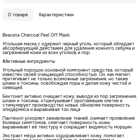
О товаре
Характеристики
Beausta Charcoal Peel Off Mask
Угольная маска c одержит черный уголь, который обладает
абсорбирующий действием для удаления кожного себума и
загрязнений кожи из всех уголков и пор.
#Активные ингредиенты
Угольный порошок основной компонент средства, который
известен своей очищающей способностью. Он, как магнит,
притягивает не только возможные загрязнения, но также
шлаки и токсины, освобождая поры и делая кожу чистой и
сияющей.
Бентонит активно очищает кожу, выводя из пор загрязнения,
шлаки и токсины, отшелушивает ороговевшие клетки и
стимулирует производство новых, обновляя поверхность
эпидермиса и выравнивая тон лица
Пантенол ускоряет заживление тканей, снимает проявление
болевых симптомов, смягчает поверхность кожи,
выравнивает её текстуру и сокращает видимость морщин.
Экстракт мёда активно оздоравливает кожу, помогает
справиться с акне, угревой сыпью, воспалениями и