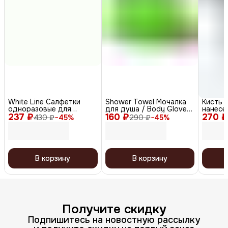
White Line Салфетки
Shower Towel Мочалка
Кисть 
одноразовые для
для душа / Body Glove
нанесе
237 ₽
косметических
160 ₽
Exfoliating Towel,
270 ₽
плоска
430 ₽
−
45
%
290 ₽
−
45
%
процедур, 8 х 40 см,
зеленый
черный,
белый, 100 шт.
В корзину
В корзину
Получите скидку
Подпишитесь на новостную рассылку