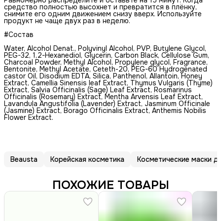
средство полностью высохнет и превратится в плёнку,
снимите его одним движением снизу вверх. Используйте
продукт не чаще двух раз в неделю.
#Состав
Water, Alcohol Denat., Polyvinyl Alcohol, PVP, Butylene Glycol,
PEG-32, 1,2-Hexanediol, Glycerin, Carbon Black, Cellulose Gum,
Charcoal Powder, Methyl Alcohol, Propylene glycol, Fragrance,
Bentonite, Methyl Acetate, Ceteth-20, PEG-60 Hydrogenated
castor Oil, Disodium EDTA, Silica, Panthenol, Allantoin, Honey
Extract, Camellia Sinensis leaf Extract, Thymus Vulgaris (Thyme)
Extract, Salvia Officinalis (Sage) Leaf Extract, Rosmarinus
Officinalis (Rosemary) Extract, Mentha Arvensis Leaf Extract,
Lavandula Angustifolia (Lavender) Extract, Jasminum Officinale
(Jasmine) Extract, Borago Officinalis Extract, Anthemis Nobilis
Flower Extract.
Beausta
Корейская косметика
Косметические маски д
ПОХОЖИЕ ТОВАРЫ