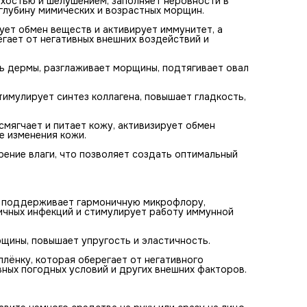
ухостью и шелушением, заполняет неровности в
условий и других внешних факторов.
глубину мимических и возрастных морщин.
#Способ применения
Перед нанесением крема очистите кожу от загрязнений.
ует обмен веществ и активирует иммунитет, а
Выдавите немного средства на руку или сразу на лицо и
гает от негативных внешних воздействий и
равномерно распределите. Втирайте массажными
движениями до полного впитывания. Продукт подходит 
ежедневного использования.
ть дермы, разглаживает морщины, подтягивает овал
#Состав
Water, Caprylic/Capric Triglyceride, Horse Fat, Butylene Glyco
Glycerin, Butyrospermum Parkii (Shea) Butter, Beeswax,
тимулирует синтез коллагена, повышает гладкость,
Cyclopentasiloxane, Cetyl Alcohol, Cetearyl Alcohol, Niacinam
Dimethicone, Polysorbate 60, Cyclohexasiloxane, Betaine,
Sorbitan Sesquioleate, 1,2-Hexanediol, Glyceryl Stearate,
мягчает и питает кожу, активизирует обмен
Carbomer, Dimethicone/Vinyl Dimethicone Crosspolymer,
е изменения кожи.
Tromethamine, Hydroxyacetophenone, Caprylyl Glycol, Fragr
Xanthan Gum, Ethylhexylglycerin, Adenosine, Glyceryl
ение влаги, что позволяет создать оптимальный
Acrylate/Acrylic Acid Copolymer, PVM/MA Copolymer, Tocoph
Acetate, Disodium EDTA, Sodium Hyaluronate, Caviar Extract,
Ceramide NP.
е, поддерживает гармоничную микрофлору,
ичных инфекций и стимулирует работу иммунной
щины, повышает упругость и эластичность.
лёнку, которая оберегает от негативного
ных погодных условий и других внешних факторов.