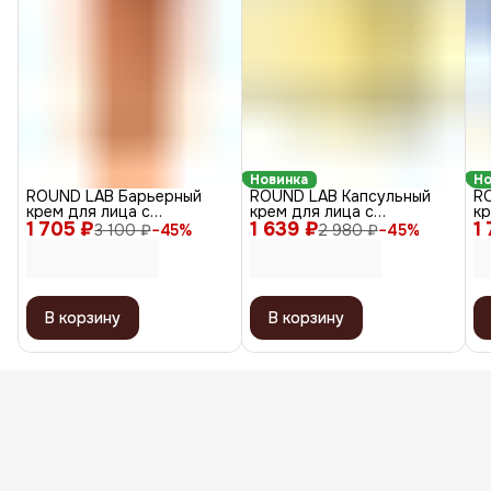
Новинка
Но
ROUND LAB Барьерный
ROUND LAB Капсульный
R
крем для лица с
крем для лица с
к
1 705 ₽
экстрактом чёрных бобов
1 639 ₽
ниацинамидом и
1
дл
3 100 ₽
−
45
%
2 980 ₽
−
45
%
/ Black Bean QLA, 80 мл
витамином C / Vita
Mo
Niacinamide, 50 мл
5
В корзину
В корзину