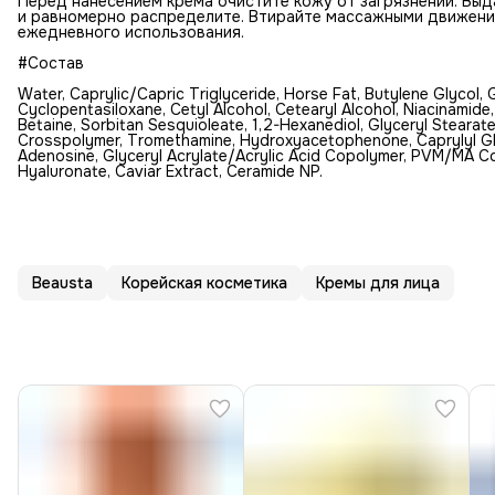
Перед нанесением крема очистите кожу от загрязнений. Выд
и равномерно распределите. Втирайте массажными движени
ежедневного использования.
#Состав
Water, Caprylic/Capric Triglyceride, Horse Fat, Butylene Glycol, 
Cyclopentasiloxane, Cetyl Alcohol, Cetearyl Alcohol, Niacinamide
Betaine, Sorbitan Sesquioleate, 1,2-Hexanediol, Glyceryl Steara
Crosspolymer, Tromethamine, Hydroxyacetophenone, Caprylyl Glyc
Adenosine, Glyceryl Acrylate/Acrylic Acid Copolymer, PVM/MA C
Hyaluronate, Caviar Extract, Ceramide NP.
Beausta
Корейская косметика
Кремы для лица