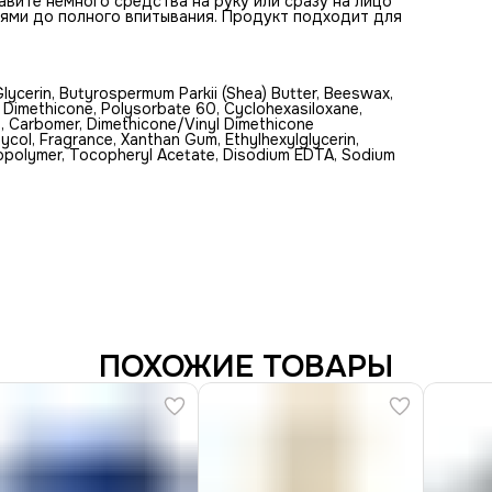
авите немного средства на руку или сразу на лицо
ями до полного впитывания. Продукт подходит для
Glycerin, Butyrospermum Parkii (Shea) Butter, Beeswax,
, Dimethicone, Polysorbate 60, Cyclohexasiloxane,
te, Carbomer, Dimethicone/Vinyl Dimethicone
ol, Fragrance, Xanthan Gum, Ethylhexylglycerin,
opolymer, Tocopheryl Acetate, Disodium EDTA, Sodium
ПОХОЖИЕ ТОВАРЫ