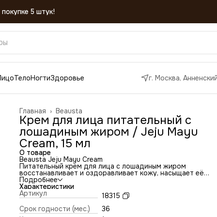
Лицо
Тело
Ногти
Здоровье
г. Москва, Анненский
Главная
›
Beausta
Крем для лица питательный с
лошадиным жиром / Jeju Mayu
Cream, 15 мл
О товаре
Beausta Jeju Mayu Cream
Питательный крем для лица с лошадиным жиром
восстанавливает и оздоравливает кожу, насыщает её
витаминами, жирными кислотами, минералами и другими
Подробнее
необходимыми микроэлементами.
Характеристики
#Активные ингредиенты
Артикул
18315
Лошадиный жир стимулирует регенерацию тканей, зажив
повреждения, снимает зуд и шелушение, а также создаёт
Срок годности (мес.)
36
эффективную защиту от негативных внешних воздействий