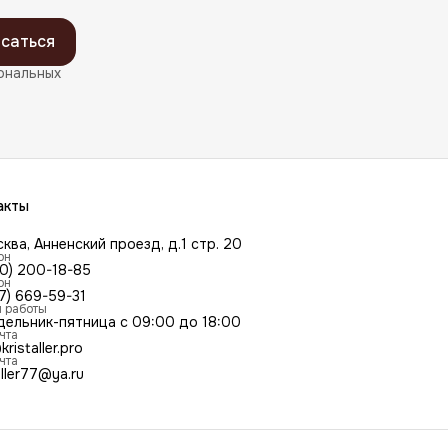
саться
ональных
акты
сква, Анненский проезд, д.1 стр. 20
он
00) 200-18-85
он
7) 669-59-31
 работы
дельник-пятница с 09:00 до 18:00
чта
kristaller.pro
чта
aller77@ya.ru