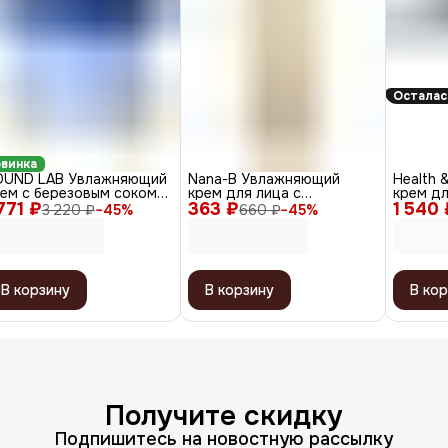
Осталас
винка
OUND LAB Увлажняющий
Nana-B Увлажняющий
Health 
рем с березовым соком
крем для лица с
крем дл
 771 ₽
я лица / Birch Juice
363 ₽
экстрактом слизи улитки и
1 540 
морщин
3 220 ₽
−
45
%
660 ₽
−
45
%
isture Intensive Cream,
EGF / Stem Cell & EGF Snail
мл
0 мл
Essence Moisture Cream,
100 мл
В корзину
В корзину
В кор
Получите скидку
Подпишитесь на новостную рассылку