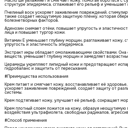
Масло ши увлажняет и смягчает кожу, помогая бороться с с
структуре эпидермиса, сглаживает его рельеф и уменьшает 
Пчелиный воск ускоряет заживление повреждений, стимулир
также создаёт неощутимую защитную плёнку, которая обере
болезнетворных факторов.
Аденозин снимает отёки, повышает упругость и эластичнос
лица и повышает тургор кожи.
Витамин Е уменьшает глубину морщин, разглаживает кожу, с
упругость и эластичность эпидермиса.
Экстракт икры обладает омолаживающими свойствами. Она с
веществ, уменьшает глубину морщин и замедляет возрастны
Церамиды укрепляют липидный кожи и предотвращают испар
гидробаланс и защитить от пересыхания.
#Преимущества использования
Крем питает и смягчает кожу, восстанавливает её здоровь
ускоряет заживление повреждений, создаёт защиту от разл
системы.
Крем подтягивает кожу, улучшает её рельеф, сокращает мор
Крем плотный слоем ложится на кожу, образуя неощутимую п
воздействия ультрафиолета, свободных радикалов, агрессив
#Способ применения