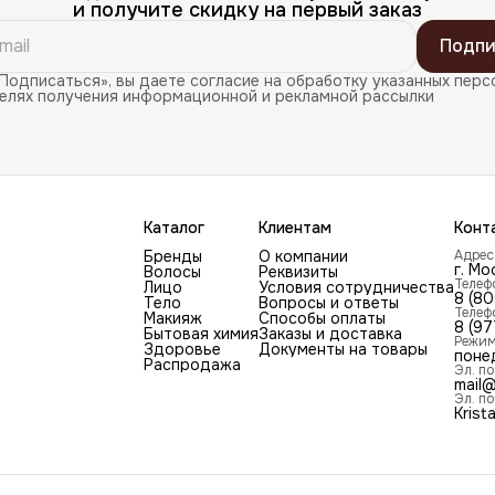
и получите скидку на первый заказ
Подпи
Подписаться», вы даете согласие на обработку указанных перс
целях получения информационной и рекламной рассылки
Каталог
Клиентам
Конт
Бренды
О компании
Адрес
г. Мо
Волосы
Реквизиты
Телеф
Лицо
Условия сотрудничества
8 (8
Тело
Вопросы и ответы
Телеф
Макияж
Способы оплаты
8 (97
Бытовая химия
Заказы и доставка
Режим
Здоровье
Документы на товары
поне
Распродажа
Эл. по
mail@
Эл. по
Krist