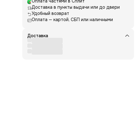
Оплата частями в Сплит
с
уре
Доставка в пункты выдачи или до двери
Удобный возврат
Оплата — картой, СБП или наличными
также
ет
Доставка
ность
у,
Она
ье,
мую
дных