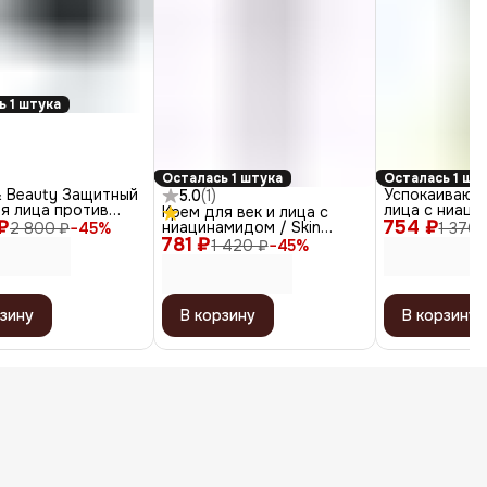
ь 1 штука
Осталась 1 штука
Осталась 1 шт
& Beauty Защитный
Успокаивающ
5.0
(
1
)
я лица против
лица с ниаци
Крем для век и лица с
₽
 для мужчин, 50
754 ₽
Acne Balance
ниацинамидом / Skin
2 800 ₽
−
45
%
1 370 
20, 100 мл
781 ₽
Boost Niacinamide All Face
1 420 ₽
−
45
%
Eye Cream 1.0, 30 мл
зину
В корзину
В корзину