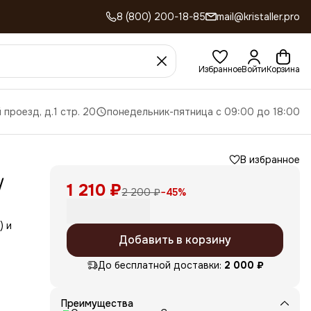
8 (800) 200-18-85
mail@kristaller.pro
Избранное
Войти
Корзина
 проезд, д.1 стр. 20
понедельник-пятница с 09:00 до 18:00
В избранное
/
1 210 ₽
2 200 ₽
−
45
%
) и
Добавить в корзину
о
легко
До бесплатной доставки:
2 000 ₽
Преимущества