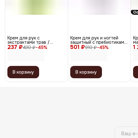
Ос
Крем для рук с
Крем для рук и ногтей
Кр
экстрактами трав /
защитный с пребиотиками
ма
237 ₽
Intensive Herb Hand Cream,
501 ₽
и ниацинамидом / Vita
1
ми
430 ₽
−
45
%
910 ₽
−
45
%
20 мл
Care Cream, 100 мл
В корзину
В корзину