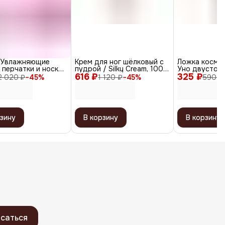
a Увлажняющие
Крем для ног шёлковый с
Ложка косме
 перчатки и носки
пудрой / Silky Cream, 100
Уно двусторо
NBR-D
616 ₽
мл
325 ₽
Classic FP-31
2 020 ₽
−
45
%
1 120 ₽
−
45
%
590 ₽
глянцевая, 14
зину
В корзину
В корзину
саться