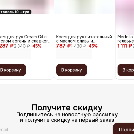
талось 10 штук
ем для рук Cream Oil с
Крем для рук питательный
Medoll
слом арганы и сладкого
с маслом оливы и
гелевые
 287 ₽
ндаля, 550 мл
787 ₽
витамином Е / Nutrition
1 111 ₽
1940-1
2 340 ₽
−
45
%
1 430 ₽
−
45
%
Complex Cream, 150 мл
В корзину
В корзину
В кор
Получите скидку
Подпишитесь на новостную рассылку
и получите скидку на первый заказ
Подпи