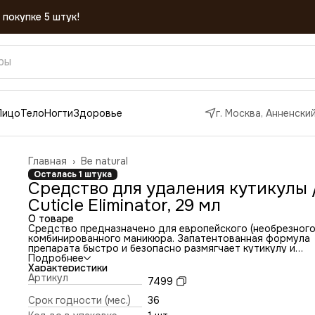
 покупке 5 штук!
Лицо
Тело
Ногти
Здоровье
г. Москва, Анненский
Главная
›
Be natural
Осталась 1 штука
Средство для удаления кутикулы 
Cuticle Eliminator, 29 мл
О товаре
Средство предназначено для европейского (необрезного
комбинированного маникюра. Запатентованная формула
препарата быстро и безопасно размягчает кутикулу и
отшелушивает ороговевшие клетки кожи вокруг ногтевог
Подробнее
ложа. За 45 секунд кутикула и птеригий размягчаются и 
Характеристики
удаляются с помощью маникюрной палочки.
Артикул
7499
Cuticle Eliminator заметно облегчает работу мастера,
сокращая время маникюра. Также систематическое
Срок годности (мес.)
36
использование средства при маникюре замедляет рост