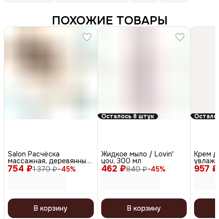
ПОХОЖИЕ ТОВАРЫ
Осталось 8 штук
Осталос
Salon Расчёска
Жидкое мыло / Lovin'
Крем д
массажная, деревянные
you, 300 мл
увлаж
754 ₽
зубцы 339-73250
462 ₽
957 ₽
укрепля
1 370 ₽
−
45
%
840 ₽
−
45
%
SPA
В корзину
В корзину