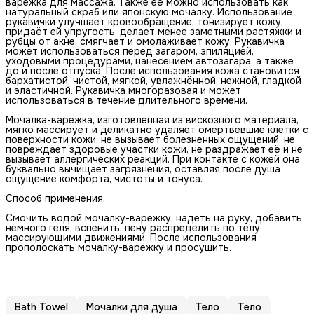
варежка для массажа. Также её можно использовать как
натуральный скраб или японскую мочалку. Использование
рукавички улучшает кровообращение, тонизирует кожу,
придаёт ей упругость, делает менее заметными растяжки и
рубцы от акне, смягчает и омолаживает кожу. Рукавичка
может использоваться перед загаром, эпиляцией,
уходовыми процедурами, нанесением автозагара, а также
до и после отпуска. После использования кожа становится
бархатистой, чистой, мягкой, увлажнённой, нежной, гладкой
и эластичной. Рукавичка многоразовая и может
использоваться в течение длительного времени.
Мочалка-варежка, изготовленная из вискозного материала,
мягко массирует и деликатно удаляет омертвевшие клетки с
поверхности кожи, не вызывает болезненных ощущений, не
повреждает здоровые участки кожи, не раздражает её и не
вызывает аллергических реакций. При контакте с кожей она
буквально вычищает загрязнения, оставляя после душа
ощущение комфорта, чистоты и тонуса.
Способ применения:
Смочить водой мочалку-варежку, надеть на руку, добавить
немного геля, вспенить, пену распределить по телу
массирующими движениями. После использования
прополоскать мочалку-варежку и просушить.
Bath Towel
Мочалки для душа
Тело
Тело