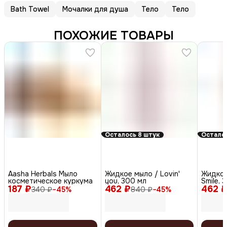
Bath Towel
Мочалки для душа
Тело
Тело
ПОХОЖИЕ ТОВАРЫ
Осталось 8 штук
Осталос
Aasha Herbals Мыло
Жидкое мыло / Lovin'
Жидкое
косметическое куркума
you, 300 мл
Smile, 
187 ₽
462 ₽
462 
340 ₽
−
45
%
840 ₽
−
45
%