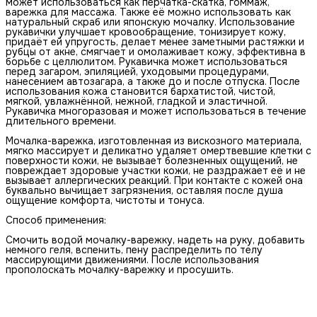
может использоваться как перчатка-скатка, гоммаж,
варежка для массажа. Также её можно использовать как
натуральный скраб или японскую мочалку. Использование
рукавички улучшает кровообращение, тонизирует кожу,
придаёт ей упругость, делает менее заметными растяжки и
рубцы от акне, смягчает и омолаживает кожу, эффективна в
борьбе с целлюлитом. Рукавичка может использоваться
перед загаром, эпиляцией, уходовыми процедурами,
нанесением автозагара, а также до и после отпуска. После
использования кожа становится бархатистой, чистой,
мягкой, увлажнённой, нежной, гладкой и эластичной.
Рукавичка многоразовая и может использоваться в течение
длительного времени.
Мочалка-варежка, изготовленная из вискозного материала,
мягко массирует и деликатно удаляет омертвевшие клетки с
поверхности кожи, не вызывает болезненных ощущений, не
повреждает здоровые участки кожи, не раздражает её и не
вызывает аллергических реакций. При контакте с кожей она
буквально вычищает загрязнения, оставляя после душа
ощущение комфорта, чистоты и тонуса.
Способ применения:
Смочить водой мочалку-варежку, надеть на руку, добавить
немного геля, вспенить, пену распределить по телу
массирующими движениями. После использования
прополоскать мочалку-варежку и просушить.