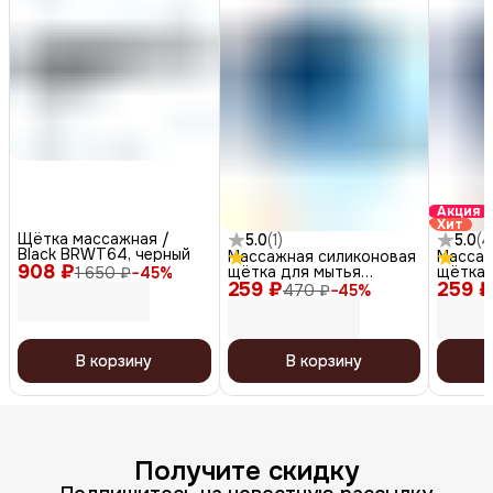
Акция
Хит
Щётка массажная /
5.0
(
1
)
5.0
(
4
Black BRWT64, черный
Массажная силиконовая
Массаж
908 ₽
щётка для мытья
щётка 
1 650 ₽
−
45
%
259 ₽
головы, синий
259 ₽
головы
470 ₽
−
45
%
В корзину
В корзину
Получите скидку