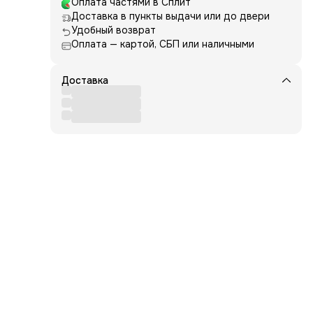
Оплата частями в Сплит
ной
Доставка в пункты выдачи или до двери
выми
Удобный возврат
е
Оплата — картой, СБП или наличными
той,
ой.
цию
Доставка
алки
ную
тва
,
.