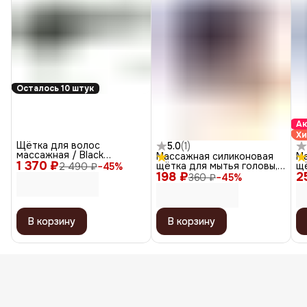
Осталось 10 штук
Ак
Х
Щётка для волос
5.0
(
1
)
массажная / Black
Массажная силиконовая
М
1 370 ₽
BRWT62, черный
щётка для мытья головы,
щё
2 490 ₽
−
45
%
198 ₽
желтый
2
б
360 ₽
−
45
%
В корзину
В корзину