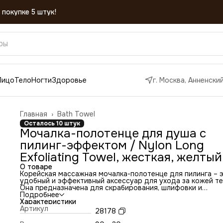
Лицо
Тело
Ногти
Здоровье
г. Москва, Анненский
Главная
›
Bath Towel
Осталось 10 штук
Мочалка-полотенце для душа с
пилинг-эффектом / Nylon Long
Exfoliating Towel, жесткая, желтый
О товаре
Корейская массажная мочалка-полотенце для пилинга – 
удобный и эффективный аксессуар для ухода за кожей те
Она предназначена для скрабирования, шлифовки и
полировки кожи в домашних условиях. Корейская пилинг-
Подробнее
мочалка может использоваться в бане, душе, сауне, хама
Характеристики
или ванне. Она имеет тонкое плетение, что обеспечивает
Артикул
28178
бережное и эффективное очищение и обновление клеток
эпидермиса. Изготовлена банная мочалка из нейлона –