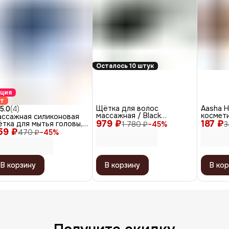
Осталось 10 штук
ция
ит
Щётка для волос
Aasha H
5.0
(
4
)
массажная / Black
космет
ассажная силиконовая
979 ₽
BRWT63, черный
187 ₽
тка для мытья головы,
1 780 ₽
−
45
%
3
59 ₽
елый
470 ₽
−
45
%
В корзину
В корзину
В кор