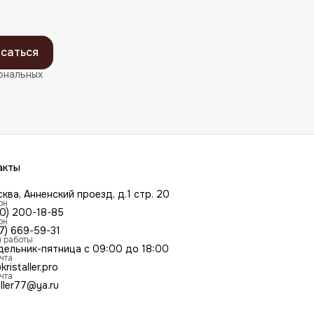
саться
ональных
акты
сква, Анненский проезд, д.1 стр. 20
он
00) 200-18-85
он
7) 669-59-31
 работы
дельник-пятница с 09:00 до 18:00
чта
kristaller.pro
чта
aller77@ya.ru