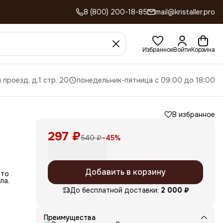
8 (800) 200-18-85
mail@kristaller.pro
Избранное
Войти
Корзина
 проезд, д.1 стр. 20
понедельник-пятница с 09:00 до 18:00
В избранное
297 ₽
540 ₽
−
45
%
Добавить в корзину
это
ла.
До бесплатной доставки:
2 000 ₽
ме
Преимущества