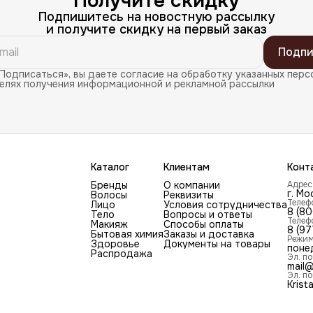
Получите скидку
Подпишитесь на новостную рассылку
и получите скидку на первый заказ
Подпи
Подписаться», вы даете согласие на обработку указанных перс
целях получения информационной и рекламной рассылки
Каталог
Клиентам
Конт
Бренды
О компании
Адрес
г. Мо
Волосы
Реквизиты
Телеф
Лицо
Условия сотрудничества
8 (8
Тело
Вопросы и ответы
Телеф
Макияж
Способы оплаты
8 (97
Бытовая химия
Заказы и доставка
Режим
Здоровье
Документы на товары
поне
Распродажа
Эл. по
mail@
Эл. по
Krist