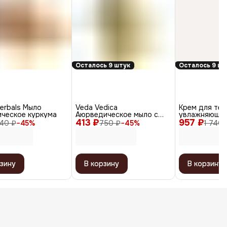
Осталось 9 штук
Осталось 9 шт
erbals Мыло
Veda Vedica
Крем для тел
ическое куркума
Аюрведическое мыло с
увлажняющи
413 ₽
маслом кумкумади
957 ₽
укрепляющий /
40 ₽
−
45
%
750 ₽
−
45
%
1 740 
зину
В корзину
В корзину