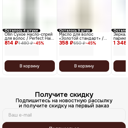
Осталось 4 штуки
Осталось 9 штук
Осталос
Ollin Сухое масло-спрей
Масло для волос
Зеркал
для волос / Perfect Hair,
«Золотой стандарт» /
парикм
814 ₽
200 мл
358 ₽
Gold Oil, 30 мл
1 348
ручкой 
1 480 ₽
−
45
%
650 ₽
−
45
%
серый
В корзину
В корзину
Получите скидку
Подпишитесь на новостную рассылку
и получите скидку на первый заказ