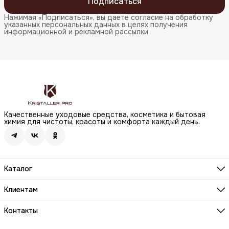
Подписаться
Нажимая «Подписаться», вы даете согласие на обработку
указанных персональных данных в целях получения
информационной и рекламной рассылки
Качественные уходовые средства, косметика и бытовая
химия для чистоты, красоты и комфорта каждый день.
Каталог
Бренды
Волосы
Клиентам
Лицо
О компании
Тело
Реквизиты
Контакты
Макияж
Условия сотрудничества
Бытовая химия
Адрес
Вопросы и ответы
Здоровье